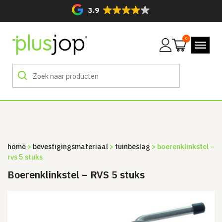
3.9
0
Mijn
account
home
>
bevestigingsmateriaal
>
tuinbeslag
> boerenklinkstel –
rvs 5 stuks
Boerenklinkstel – RVS 5 stuks