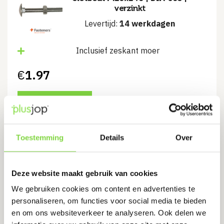
verzinkt
Levertijd:
14 werkdagen
Inclusief zeskant moer
€
1.97
Bekijk product
Toestemming
Details
Over
+Fasteners® Lage zeskantmoer
DIN 439B/04 M 4 Zn 200 st.
Deze website maakt gebruik van cookies
Levertijd:
7 werkdagen
We gebruiken cookies om content en advertenties te
personaliseren, om functies voor social media te bieden
M4
en om ons websiteverkeer te analyseren. Ook delen we
DIN 439B/04