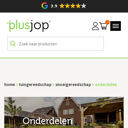
3.9
0
Mijn
account
home
>
tuingereedschap
>
snoeigereedschap
> onderdelen
onderdelen