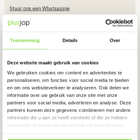
Stuur ons een Whatsappje
Toestemming
Details
Over
Bel ons
085 024 0044
Deze website maakt gebruik van cookies
Bel direct
We gebruiken cookies om content en advertenties te
personaliseren, om functies voor social media te bieden
en om ons websiteverkeer te analyseren. Ook delen we
informatie over uw gebruik van onze site met onze
partners voor social media, adverteren en analyse. Deze
Mail ons
partners kunnen deze gegevens combineren met andere
informatie die u aan ze heeft verstrekt of die ze hebben
klantenservice@plusjop.nl
verzameld op basis van uw gebruik van hun services.
Verstuur e-mail