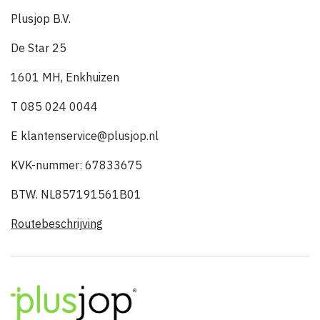
Plusjop B.V.
De Star 25
1601 MH, Enkhuizen
T 085 024 0044
E klantenservice@plusjop.nl
KVK-nummer: 67833675
BTW. NL857191561B01
Routebeschrijving