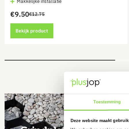
Makkelijke installatie
€
9.50
€
12.75
Oorspronkelijke
Huidige
prijs
prijs
was:
is:
€12.75.
€9.50.
Bekijk product
Toestemming
Deze website maakt gebruik