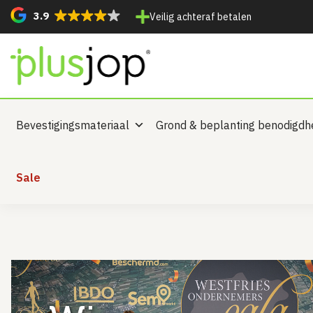
3.9
Veilig achteraf betalen
Bevestigingsmateriaal
Grond & beplanting benodigd
Sale