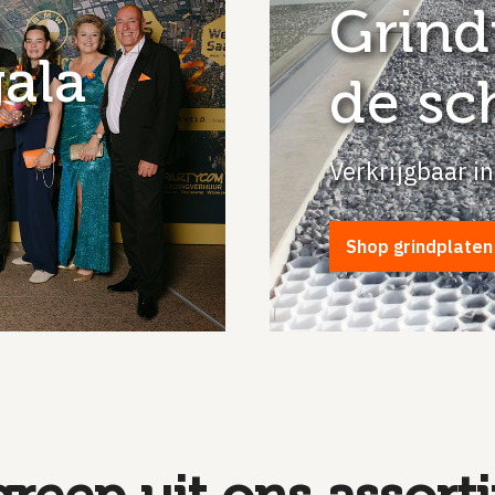
Grind
ala
de sch
Verkrijgbaar in
Shop grindplaten