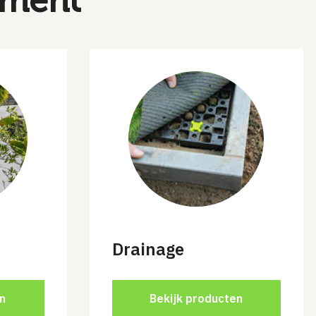
iment
Drainage
n
Bekijk producten