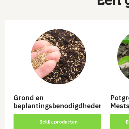
Een 
Grond en
Potgr
beplantingsbenodigdheden
Mests
Bekijk producten
B