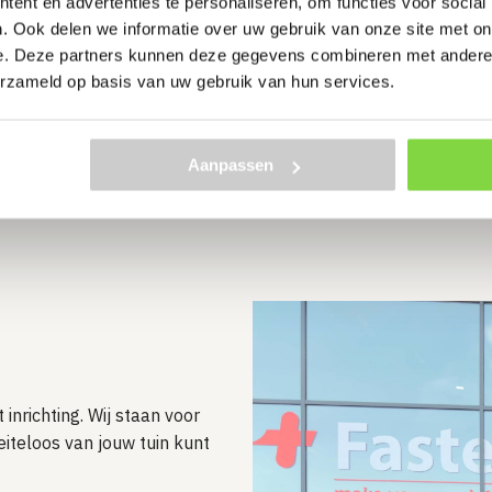
Randbegre
ent en advertenties te personaliseren, om functies voor social
. Ook delen we informatie over uw gebruik van onze site met on
e. Deze partners kunnen deze gegevens combineren met andere i
Zorg voor de perfecte af
erzameld op basis van uw gebruik van hun services.
Bekijk randbegrenzin
Aanpassen
 inrichting. Wij staan voor
oeiteloos van jouw tuin kunt