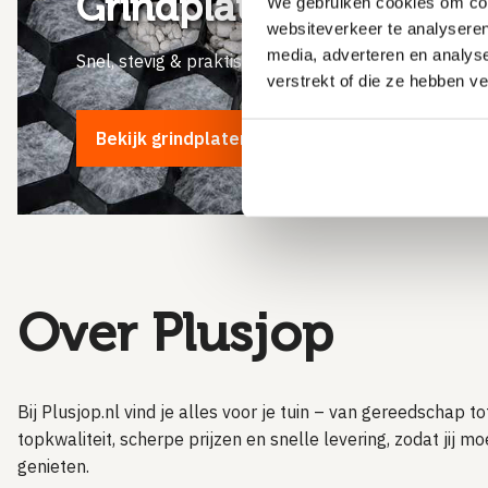
Grindplaten
We gebruiken cookies om cont
websiteverkeer te analyseren
media, adverteren en analys
Snel, stevig & praktisch
verstrekt of die ze hebben v
Bekijk grindplaten
Over Plusjop
Bij Plusjop.nl vind je alles voor je tuin – van gereedschap tot
topkwaliteit, scherpe prijzen en snelle levering, zodat jij m
genieten.