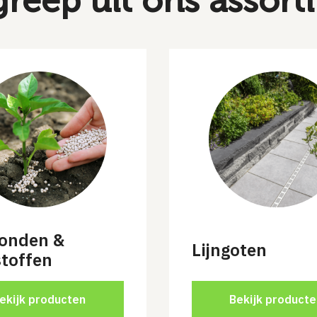
greep uit ons assort
onden &
Lijngoten
toffen
ekijk producten
Bekijk producte