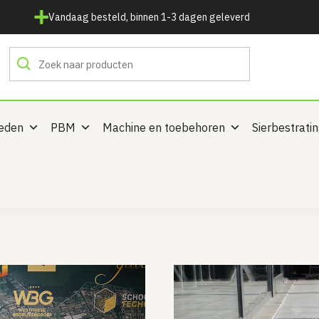
Vandaag besteld, binnen 1-3 dagen geleverd
heden
PBM
Machine en toebehoren
Sierbestrati