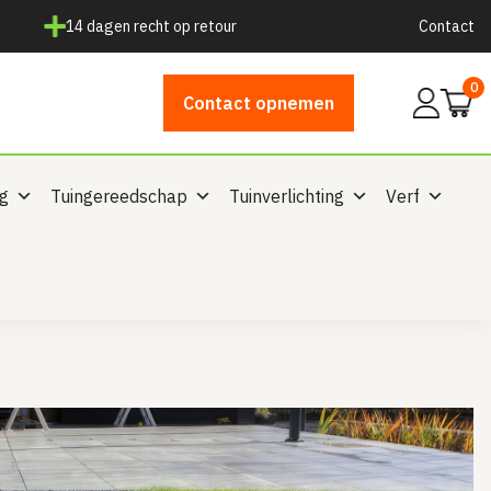
14 dagen recht op retour
Contact
0
Mijn
Contact opnemen
account
ng
Tuingereedschap
Tuinverlichting
Verf