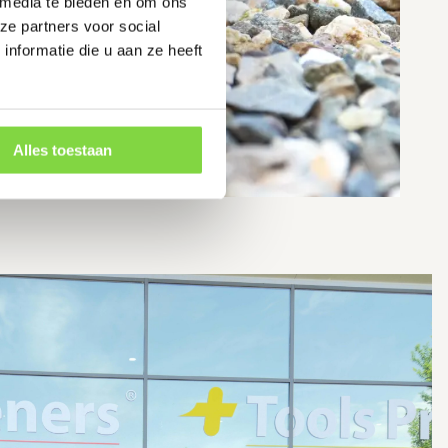
nzing
 media te bieden en om ons
ze partners voor social
nformatie die u aan ze heeft
werking
g
Alles toestaan