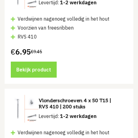
Levertijd:
1-2 werkdagen
Verdwijnen nagenoeg volledig in het hout
Voorzien van freesribben
RVS 410
€
6.95
€
9.45
Oorspronkelijke
Huidige
prijs
prijs
was:
is:
€9.45.
€6.95.
Bekijk product
Vlonderschroeven 4 x 50 T15 |
RVS 410 | 200 stuks
Levertijd:
1-2 werkdagen
Verdwijnen nagenoeg volledig in het hout