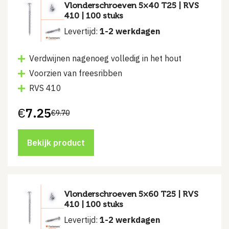
Vlonderschroeven 5×40 T25 | RVS
410 | 100 stuks
Levertijd:
1-2 werkdagen
Verdwijnen nagenoeg volledig in het hout
Voorzien van freesribben
RVS 410
€
7.25
€
9.70
Oorspronkelijke
Huidige
prijs
prijs
was:
is:
€9.70.
€7.25.
Bekijk product
Vlonderschroeven 5×60 T25 | RVS
410 | 100 stuks
Levertijd:
1-2 werkdagen