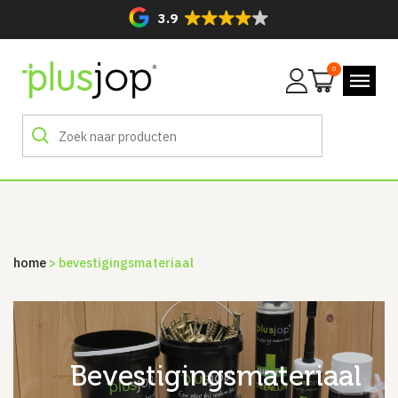
3.9
0
Mijn
account
home
> bevestigingsmateriaal
bevestigingsmateriaal