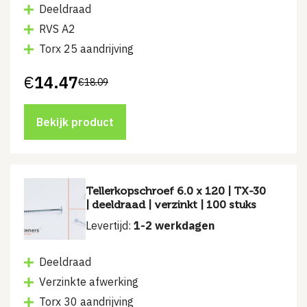
Deeldraad
RVS A2
Torx 25 aandrijving
€
14.47
€
18.09
Oorspronkelijke
Huidige
prijs
prijs
was:
is:
€18.09.
€14.47.
Bekijk product
Tellerkopschroef 6.0 x 120 | TX-30
| deeldraad | verzinkt | 100 stuks
Levertijd:
1-2 werkdagen
Deeldraad
Verzinkte afwerking
Torx 30 aandrijving