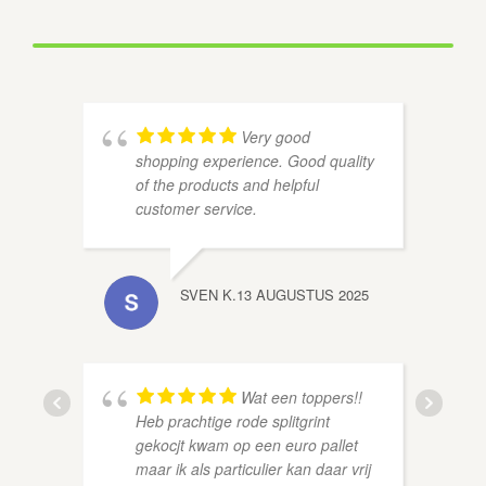
Very good
shopping experience. Good quality
of the products and helpful
customer service.
SVEN K.
13 AUGUSTUS 2025
Wat een toppers!!
Heb prachtige rode splitgrint
gekocjt kwam op een euro pallet
THEA 
maar ik als particulier kan daar vrij