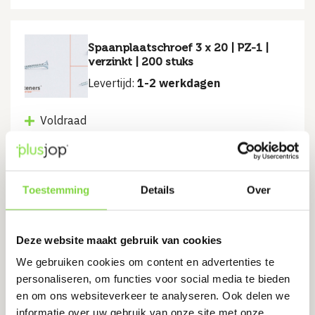
Spaanplaatschroef 3 x 20 | PZ-1 |
verzinkt | 200 stuks
Levertijd:
1-2 werkdagen
Voldraad
Verzinkte afwerking
PZ-1 aandrijving
Toestemming
Details
Over
€
2.27
Bekijk product
Deze website maakt gebruik van cookies
We gebruiken cookies om content en advertenties te
personaliseren, om functies voor social media te bieden
en om ons websiteverkeer te analyseren. Ook delen we
Spaanplaatschroef 3 x 20 | TX10 |
informatie over uw gebruik van onze site met onze