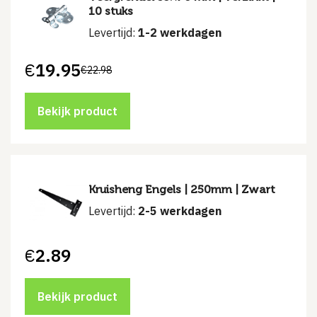
10 stuks
Levertijd:
1-2 werkdagen
€
19.95
€
22.98
Oorspronkelijke
Huidige
prijs
prijs
was:
is:
€22.98.
€19.95.
Bekijk product
Kruisheng Engels | 250mm | Zwart
Levertijd:
2-5 werkdagen
€
2.89
Bekijk product