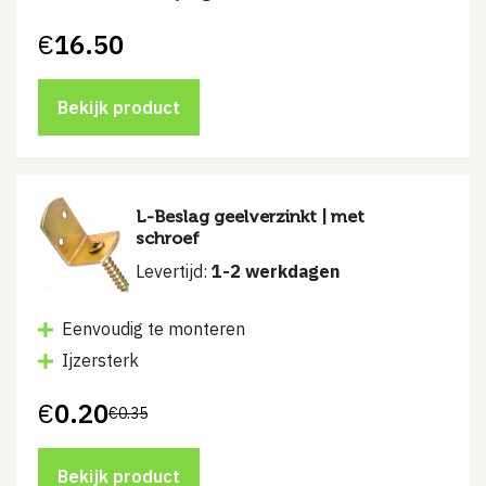
€
16.50
Bekijk product
L-Beslag geelverzinkt | met
schroef
Levertijd:
1-2 werkdagen
Eenvoudig te monteren
Ijzersterk
€
0.20
€
0.35
Oorspronkelijke
Huidige
prijs
prijs
was:
is:
€0.35.
€0.20.
Bekijk product