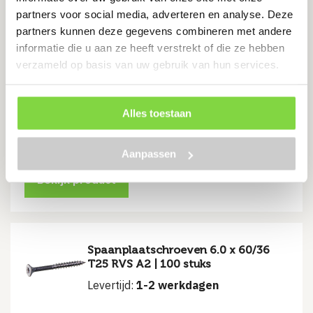
verzinkt | 200 stuks
partners voor social media, adverteren en analyse. Deze
Levertijd:
1-2 werkdagen
partners kunnen deze gegevens combineren met andere
informatie die u aan ze heeft verstrekt of die ze hebben
Voldraad
verzameld op basis van uw gebruik van hun services.
Verzinkt
Torx 10 aandrijiving
Alles toestaan
€
2.35
Aanpassen
Bekijk product
Spaanplaatschroeven 6.0 x 60/36
T25 RVS A2 | 100 stuks
Levertijd:
1-2 werkdagen