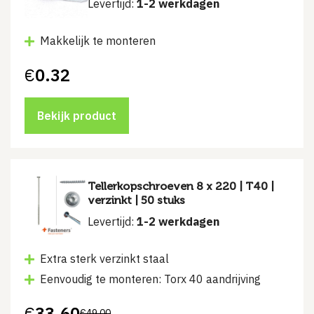
Levertijd:
1-2 werkdagen
Makkelijk te monteren
€
0.32
Bekijk product
Tellerkopschroeven 8 x 220 | T40 |
verzinkt | 50 stuks
Levertijd:
1-2 werkdagen
Extra sterk verzinkt staal
Eenvoudig te monteren: Torx 40 aandrijving
€
33.60
€
49.00