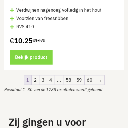
Verdwijnen nagenoeg volledig in het hout
Voorzien van freesribben
RVS 410
€
10.25
€
13.70
Oorspronkelijke
Huidige
prijs
prijs
was:
is:
€13.70.
€10.25.
Bekijk product
1
2
3
4
…
58
59
60
→
Resultaat 1–30 van de 1788 resultaten wordt getoond
Zij gingen u voor