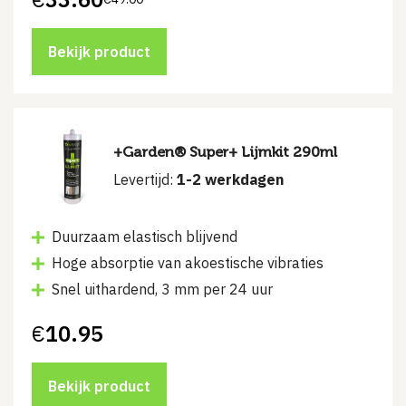
Oorspronkelijke
Huidige
prijs
prijs
was:
is:
€49.00.
€33.60.
Bekijk product
+Garden® Super+ Lijmkit 290ml
Levertijd:
1-2 werkdagen
Duurzaam elastisch blijvend
Hoge absorptie van akoestische vibraties
Snel uithardend, 3 mm per 24 uur
€
10.95
Bekijk product