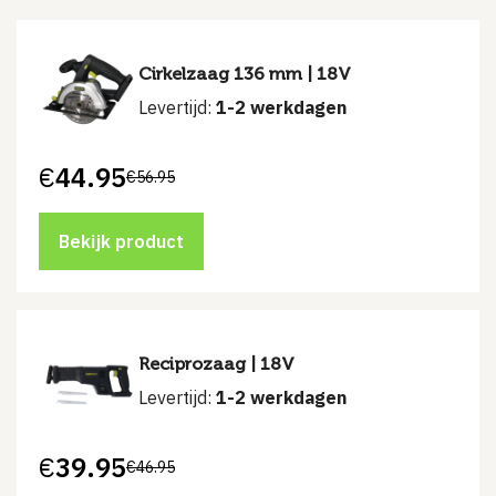
Cirkelzaag 136 mm | 18V
Levertijd:
1-2 werkdagen
€
44.95
€
56.95
Oorspronkelijke
Huidige
prijs
prijs
was:
is:
€56.95.
€44.95.
Bekijk product
Reciprozaag | 18V
Levertijd:
1-2 werkdagen
€
39.95
€
46.95
Oorspronkelijke
Huidige
prijs
prijs