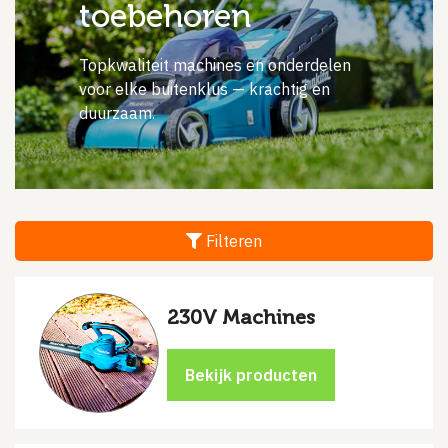
toebehoren
Topkwaliteit machines en onderdelen
voor elke buitenklus — krachtig en
duurzaam.
Filteren
230V Machines