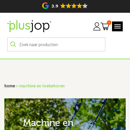
3.9
0
Mijn
account
home
> machine en toebehoren
machine en