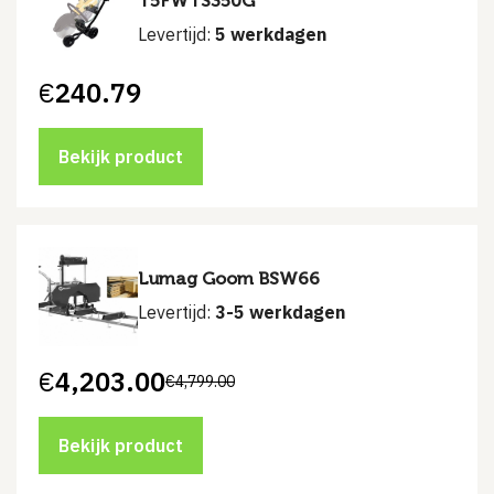
T5FWTS350G
Levertijd:
5 werkdagen
€
240.79
Bekijk product
Lumag Goom BSW66
Levertijd:
3-5 werkdagen
€
4,203.00
€
4,799.00
Oorspronkelijke
Huidige
prijs
prijs
was:
is:
€4,799.00.
€4,203.00.
Bekijk product