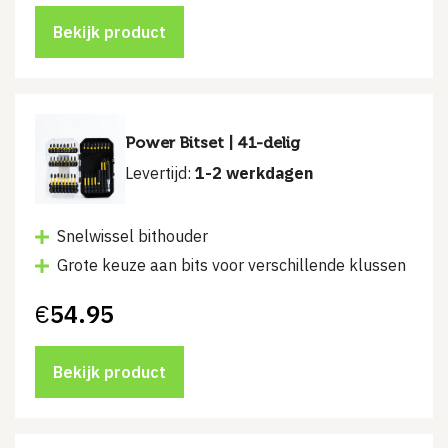
was:
is:
€46.95.
€39.95.
Bekijk product
Power Bitset | 41-delig
Levertijd:
1-2 werkdagen
Snelwissel bithouder
Grote keuze aan bits voor verschillende klussen
€
54.95
Bekijk product