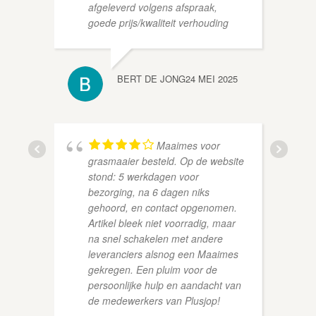
afgeleverd volgens afspraak,
goede prijs/kwaliteit verhouding
HAN V
BERT DE JONG
24 MEI 2025
Maaimes voor
grasmaaier besteld. Op de website
stond: 5 werkdagen voor
bezorging, na 6 dagen niks
gehoord, en contact opgenomen.
SVEN 
Artikel bleek niet voorradig, maar
na snel schakelen met andere
leveranciers alsnog een Maaimes
gekregen. Een pluim voor de
persoonlijke hulp en aandacht van
de medewerkers van Plusjop!