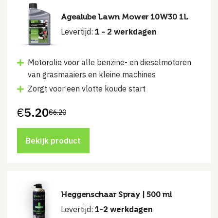
Agealube Lawn Mower 10W30 1L
Levertijd:
1 - 2 werkdagen
Motorolie voor alle benzine- en dieselmotoren
van grasmaaiers en kleine machines
Zorgt voor een vlotte koude start
€
5.20
€
6.20
Oorspronkelijke
Huidige
prijs
prijs
was:
is:
€6.20.
€5.20.
Bekijk product
Heggenschaar Spray | 500 ml
Levertijd:
1-2 werkdagen