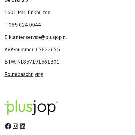
De Star 25
1601 MH, Enkhuizen
T 085 024 0044
E klantenservice@plusjop.nl
KVK-nummer: 67833675
BTW. NL857191561B01
Routebeschrijving