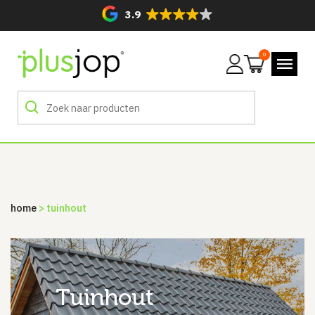
3.9
0
Mijn
account
home
> tuinhout
tuinhout