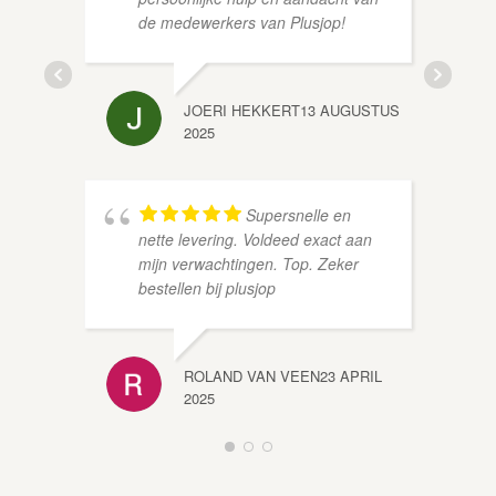
de medewerkers van Plusjop!
JOERI HEKKERT
13 AUGUSTUS
2025
Supersnelle en
nette levering. Voldeed exact aan
mijn verwachtingen. Top. Zeker
bestellen bij plusjop
ROLAND VAN VEEN
23 APRIL
2025
NICOL
APRIL 