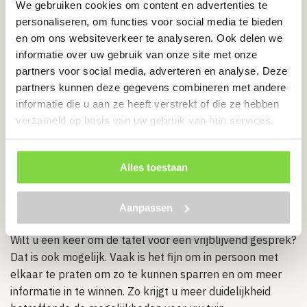
We gebruiken cookies om content en advertenties te
Assortiment tuinhout
personaliseren, om functies voor social media te bieden
Wij bieden tuinhout in meerdere verschillende vormen. U
en om ons websiteverkeer te analyseren. Ook delen we
kunt materialen vinden zoals
constructiehout
, rondhout
informatie over uw gebruik van onze site met onze
en
vlonders
. Bent u op zoek naar een meer kant-en-
partners voor social media, adverteren en analyse. Deze
klare optie? Wij bieden complete buiten wellness
partners kunnen deze gegevens combineren met andere
producten aan en tuinhuizen in verschillende opzetten.
informatie die u aan ze heeft verstrekt of die ze hebben
verzameld op basis van uw gebruik van hun services.
Onze hoogwaardige service biedt gemak en kwaliteit aan.
Wij hebben duizenden artikelen altijd op voorraad.
Profiteer van onze scherpe prijzen en snelle levering.
Alles toestaan
Wanneer u vandaag besteld, ontvangt u uw order binnen
1 tot 3 werkdagen in huis.
Aanpassen
Advies tuininterieur
Wilt u een keer om de tafel voor een vrijblijvend gesprek?
Dat is ook mogelijk. Vaak is het fijn om in persoon met
elkaar te praten om zo te kunnen sparren en om meer
informatie in te winnen. Zo krijgt u meer duidelijkheid