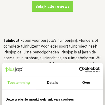
Bekijk alle reviews
Tuinhout
kopen voor pergola’s, tuinberging, vlonders of
complete tuinhuizen? Voor ieder soort tuinproject heeft
Plusjop de juiste benodigdheden. Plusjop is al jaren de
specialist in tuinhout, tuininrichting en tuintoebehoren. Wij
leveren alles voor uw tuin. Wilt u weten wat voor tuinhout
bij uw tuinproject past? Of zoekt u al een tijd naar de
juiste benodigdheden, maar kunt u het niet online vinden?
Wij adviseren en voorzien u van kwalitatief de beste
Toestemming
Details
Over
materialen. Ons online-assortiment biedt u materialen
aan van een enkele houten plant tot complete
blokhutten & tuinhuizen
.
Deze website maakt gebruik van cookies