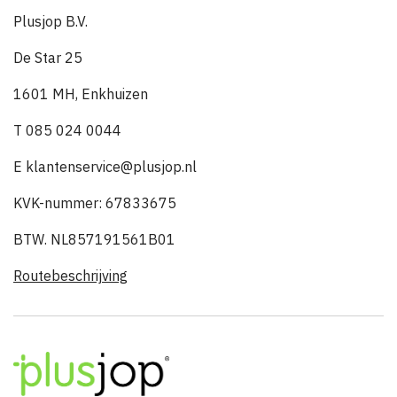
Plusjop B.V.
De Star 25
1601 MH, Enkhuizen
T 085 024 0044
E klantenservice@plusjop.nl
KVK-nummer: 67833675
BTW. NL857191561B01
Routebeschrijving