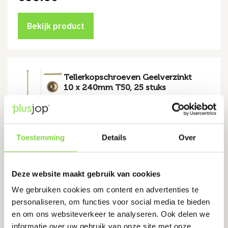
Bekijk product
Tellerkopschroeven Geelverzinkt
10 x 240mm T50, 25 stuks
Levertijd:
7 werkdagen
Extra sterk geelverzinkt staal
Toestemming
Details
Over
Eenvoudig te monteren: Torx 50 aandrijving
€
48.75
Deze website maakt gebruik van cookies
We gebruiken cookies om content en advertenties te
Bekijk product
personaliseren, om functies voor social media te bieden
en om ons websiteverkeer te analyseren. Ook delen we
informatie over uw gebruik van onze site met onze