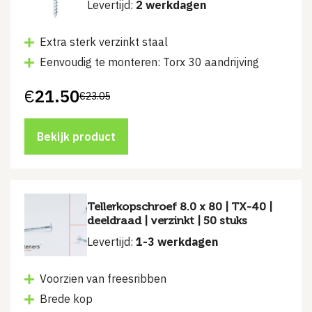
Levertijd:
2 werkdagen
Extra sterk verzinkt staal
Eenvoudig te monteren: Torx 30 aandrijving
€
21.50
€
23.05
Oorspronkelijke
Huidige
prijs
prijs
was:
is:
€23.05.
€21.50.
Bekijk product
Tellerkopschroef 8.0 x 80 | TX-40 |
deeldraad | verzinkt | 50 stuks
Levertijd:
1-3 werkdagen
Voorzien van freesribben
Brede kop