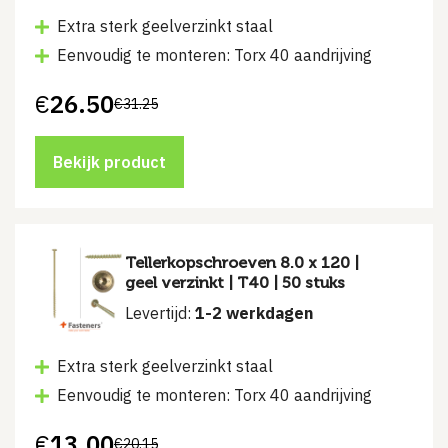
Extra sterk geelverzinkt staal
Eenvoudig te monteren: Torx 40 aandrijving
€
26.50
€
31.25
Oorspronkelijke
Huidige
prijs
prijs
was:
is:
€31.25.
€26.50.
Bekijk product
Tellerkopschroeven 8.0 x 120 |
geel verzinkt | T40 | 50 stuks
Levertijd:
1-2 werkdagen
Extra sterk geelverzinkt staal
Eenvoudig te monteren: Torx 40 aandrijving
€
13.00
€
20.15