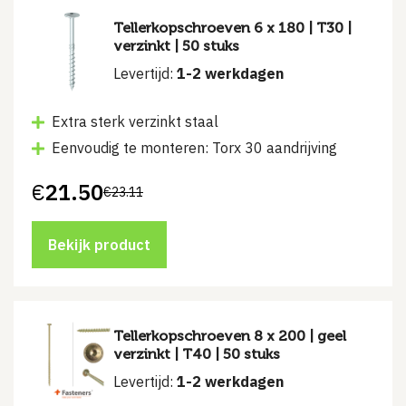
Tellerkopschroeven 6 x 180 | T30 |
verzinkt | 50 stuks
Levertijd:
1-2 werkdagen
Extra sterk verzinkt staal
Eenvoudig te monteren: Torx 30 aandrijving
€
21.50
€
23.11
Oorspronkelijke
Huidige
prijs
prijs
was:
is:
€23.11.
€21.50.
Bekijk product
Tellerkopschroeven 8 x 200 | geel
verzinkt | T40 | 50 stuks
Levertijd:
1-2 werkdagen