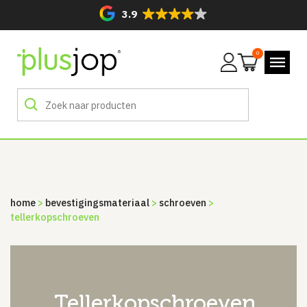
3.9
0
Mijn
account
home
>
bevestigingsmateriaal
>
schroeven
>
tellerkopschroeven
tellerkopschroeven