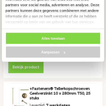
partners voor social media, adverteren en analyse. Deze
Tellerkopschroeven Geelverzinkt
partners kunnen deze gegevens combineren met andere
10 x 260mm T50, 25 stuks
informatie die u aan ze heeft verstrekt of die ze hebben
verzameld op basis van uw gebruik van hun services.
Levertijd:
7 werkdagen
Extra sterk geelverzinkt staal
Alles toestaan
Eenvoudig te monteren: Torx 50 aandrijving
€
43.50
Aanpassen
Bekijk product
+Fasteners® Tellerkopschroeven
Geelverzinkt 10 x 280mm T50, 25
stuks
Levertijd:
7 werkdagen