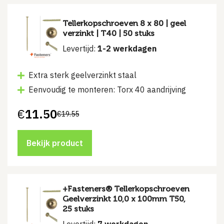
Tellerkopschroeven 8 x 80 | geel
verzinkt | T40 | 50 stuks
Levertijd:
1-2 werkdagen
Extra sterk geelverzinkt staal
Eenvoudig te monteren: Torx 40 aandrijving
€
11.50
€
19.55
Oorspronkelijke
Huidige
prijs
prijs
was:
is:
€19.55.
€11.50.
Bekijk product
+Fasteners® Tellerkopschroeven
Geelverzinkt 10,0 x 100mm T50,
25 stuks