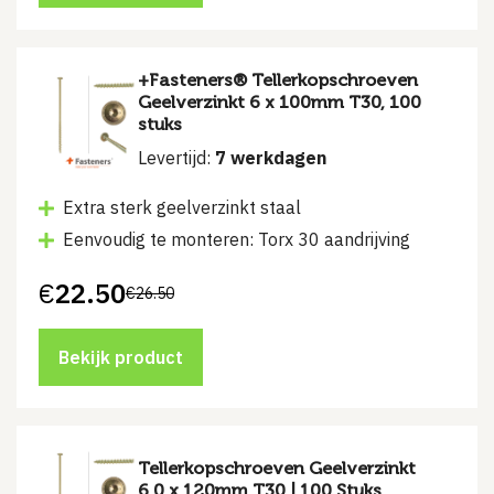
+Fasteners® Tellerkopschroeven
Geelverzinkt 6 x 100mm T30, 100
stuks
Levertijd:
7 werkdagen
Extra sterk geelverzinkt staal
Eenvoudig te monteren: Torx 30 aandrijving
€
22.50
€
26.50
Oorspronkelijke
Huidige
prijs
prijs
was:
is:
€26.50.
€22.50.
Bekijk product
Tellerkopschroeven Geelverzinkt
6.0 x 120mm T30 | 100 Stuks