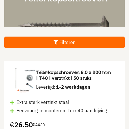
Filteren
Tellerkopschroeven 8.0 x 200 mm
| T40 | verzinkt | 50 stuks
Levertijd:
1-2 werkdagen
Extra sterk verzinkt staal
Eenvoudig te monteren: Torx 40 aandrijving
€
26.50
€
44.17
Oorspronkelijke
Huidige