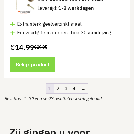
Levertijd:
1-2 werkdagen
Extra sterk geelverzinkt staal
Eenvoudig te monteren: Torx 30 aandrijving
€
14.99
€
29.95
Oorspronkelijke
Huidige
prijs
prijs
was:
is:
€29.95.
€14.99.
Bekijk product
1
2
3
4
→
Resultaat 1–30 van de 97 resultaten wordt getoond
Zij gingen u voor