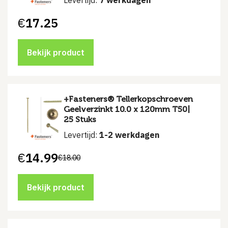
Levertijd:
7 werkdagen
€
17.25
Bekijk product
+Fasteners® Tellerkopschroeven
Geelverzinkt 10.0 x 120mm T50|
25 Stuks
Levertijd:
1-2 werkdagen
€
14.99
€
18.00
Oorspronkelijke
Huidige
prijs
prijs
was:
is:
€18.00.
€14.99.
Bekijk product