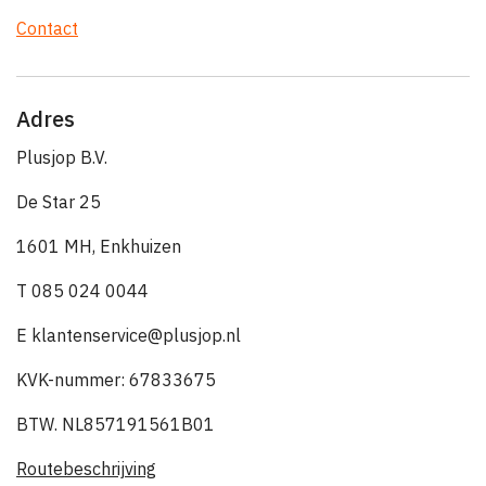
Contact
Adres
Plusjop B.V.
De Star 25
1601 MH, Enkhuizen
T 085 024 0044
E klantenservice@plusjop.nl
KVK-nummer: 67833675
BTW. NL857191561B01
Routebeschrijving