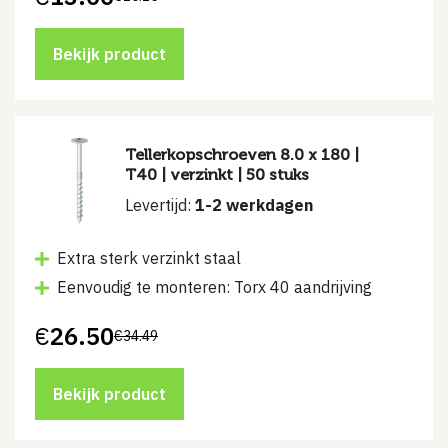
Oorspronkelijke
Huidige
prijs
prijs
was:
is:
€20.15.
€13.00.
Bekijk product
Tellerkopschroeven 8.0 x 180 |
T40 | verzinkt | 50 stuks
Levertijd:
1-2 werkdagen
Extra sterk verzinkt staal
Eenvoudig te monteren: Torx 40 aandrijving
€
26.50
€
34.49
Oorspronkelijke
Huidige
prijs
prijs
was:
is:
€34.49.
€26.50.
Bekijk product