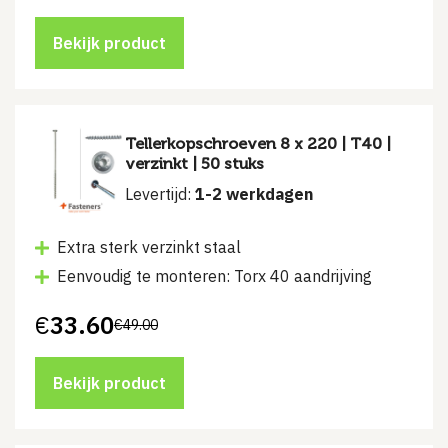
prijs
prijs
was:
is:
€44.17.
€26.50.
Bekijk product
Tellerkopschroeven 8 x 220 | T40 |
verzinkt | 50 stuks
Levertijd:
1-2 werkdagen
Extra sterk verzinkt staal
Eenvoudig te monteren: Torx 40 aandrijving
€
33.60
€
49.00
Oorspronkelijke
Huidige
prijs
prijs
was:
is:
€49.00.
€33.60.
Bekijk product