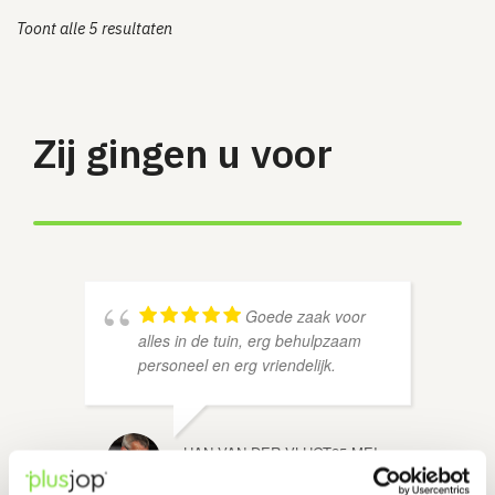
Toont alle 5 resultaten
Zij gingen u voor
Goede zaak voor
alles in de tuin, erg behulpzaam
personeel en erg vriendelijk.
HAN VAN DER VLUGT
25 MEI
2025
BERT 