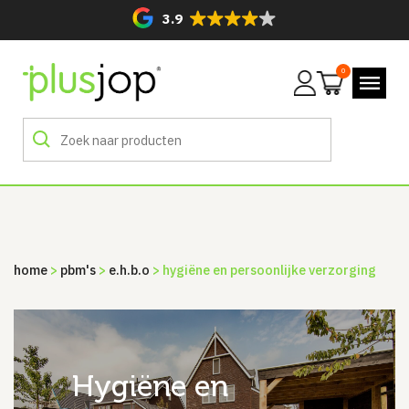
3.9
0
Mijn
account
home
>
pbm's
>
e.h.b.o
> hygiëne en persoonlijke verzorging
hygiëne en