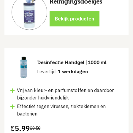
Reinigingsdoekjes
Desinfectie Handgel | 1000 ml
Levertijd:
1 werkdagen
Vrij van kleur- en parfumstoffen en daardoor
bijzonder huidvriendelijk
Effectief tegen virussen, ziektekiemen en
bacteriën
€
5.99
€
9.50
Oorspronkelijke
Huidige