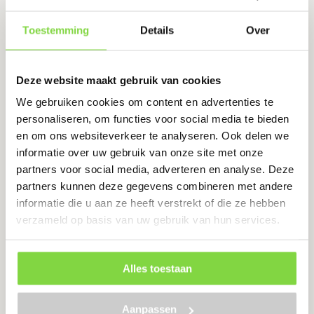
Toestemming
Details
Over
Paddockplaten
besteld, 1029 stuks, konden
binnen 1 week geleverd worden.
Deze website maakt gebruik van cookies
Keurig op tijd voor de klus. Aardige
jongens aan de telefoon, die mee
We gebruiken cookies om content en advertenties te
dachten. Bleek dat we teveel
personaliseren, om functies voor social media te bieden
platen hadden, geen punt. Wat
en om ons websiteverkeer te analyseren. Ook delen we
SVEN 
over was mocht terug, en binnen
informatie over uw gebruik van onze site met onze
een paar dagen was het geld
partners voor social media, adverteren en analyse. Deze
teruggestort. Heel erg prettig. Een
partners kunnen deze gegevens combineren met andere
tevreden klant.
informatie die u aan ze heeft verstrekt of die ze hebben
verzameld op basis van uw gebruik van hun services.
THEA VAN SANTE
10 OKTOBER
2025
Alles toestaan
Aanpassen