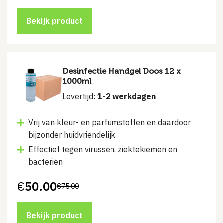
prijs
prijs
was:
is:
€9.50.
€5.99.
Bekijk product
Desinfectie Handgel Doos 12 x
1000ml
Levertijd:
1-2 werkdagen
Vrij van kleur- en parfumstoffen en daardoor
bijzonder huidvriendelijk
Effectief tegen virussen, ziektekiemen en
bacteriën
€
50.00
€
75.00
Oorspronkelijke
Huidige
prijs
prijs
was:
is:
€75.00.
€50.00.
Bekijk product