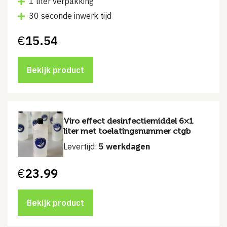
1 liter verpakking
30 seconde inwerk tijd
€
15.54
Bekijk product
Viro effect desinfectiemiddel 6×1
liter met toelatingsnummer ctgb
Levertijd:
5 werkdagen
€
23.99
Bekijk product