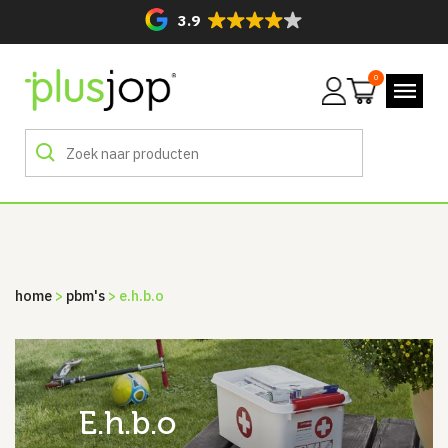
3.9
0
Mijn
account
home
>
pbm's
> e.h.b.o
e.h.b.o