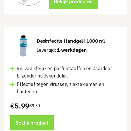
Desinfectie Handgel | 1000 ml
Levertijd:
1 werkdagen
Vrij van kleur- en parfumstoffen en daardoor
bijzonder huidvriendelijk
Effectief tegen virussen, ziektekiemen en
bacteriën
€
5.99
€
9.50
Oorspronkelijke
Huidige
prijs
prijs
was:
is:
€9.50.
€5.99.
Bekijk product