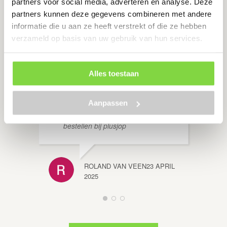
partners voor social media, adverteren en analyse. Deze
en plusjop!
NICOL
partners kunnen deze gegevens combineren met andere
APRIL 
informatie die u aan ze heeft verstrekt of die ze hebben
verzameld op basis van uw gebruik van hun services.
LE M
26 JUNI 2025
Alles toestaan
Supersnelle en
nette levering. Voldeed exact aan
Aanpassen
mijn verwachtingen. Top. Zeker
HAN V
bestellen bij plusjop
ROLAND VAN VEEN
23 APRIL
2025