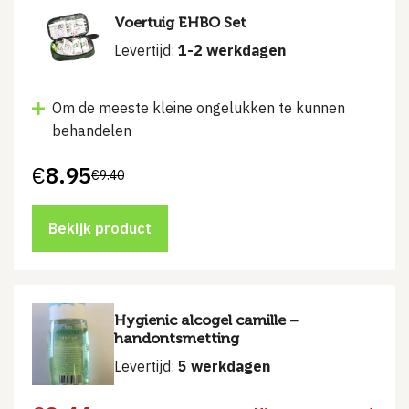
Voertuig EHBO Set
Levertijd:
1-2 werkdagen
Om de meeste kleine ongelukken te kunnen
behandelen
€
8.95
€
9.40
Oorspronkelijke
Huidige
prijs
prijs
was:
is:
€9.40.
€8.95.
Bekijk product
Hygienic alcogel camille –
handontsmetting
Levertijd:
5 werkdagen