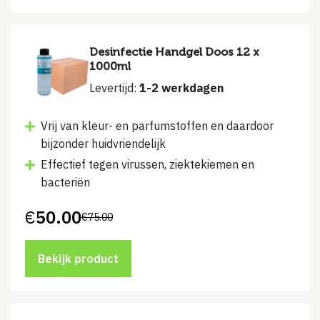
Desinfectie Handgel Doos 12 x
1000ml
Levertijd:
1-2 werkdagen
Vrij van kleur- en parfumstoffen en daardoor
bijzonder huidvriendelijk
Effectief tegen virussen, ziektekiemen en
bacteriën
€
50.00
€
75.00
Oorspronkelijke
Huidige
prijs
prijs
was:
is:
€75.00.
€50.00.
Bekijk product