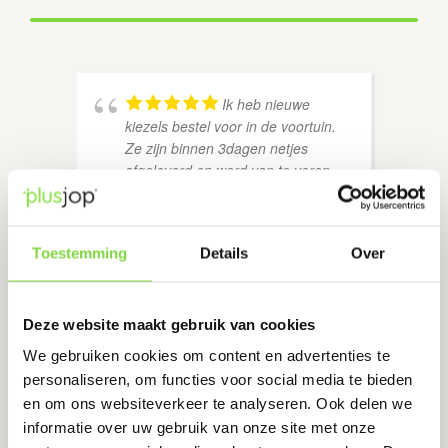
Ik heb nieuwe
kiezels bestel voor in de voortuin.
Ze zijn binnen 3dagen netjes
afgeleverd en werd van te voren
nog eens gebeld om door te
geven dat ze onderweg zijn. De
pallet is op de afgesproken plek
Toestemming
Details
Over
afgeleverd en alles was netjes
ingepakt. Ik had te weinig kiezels
en heb contact opgenomen met
Tom deze medewerker heeft mij
Deze website maakt gebruik van cookies
uitstekend geïnformeerd over de
We gebruiken cookies om content en advertenties te
hoeveelheid en wat ik het beste
personaliseren, om functies voor social media te bieden
kon doen om zo snel mogelijk de
en om ons websiteverkeer te analyseren. Ook delen we
zelfde kiezels te ontvangen en de
informatie over uw gebruik van onze site met onze
juiste hoeveelheid. Bedankt Tom