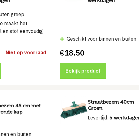
agen
werkdagen
uten greep
uo maakt het
l en stof eenvoudig
Geschikt voor binnen en buiten
€
18.50
Niet op voorraad
Bekijk product
Straatbezem 40cm
bezem 45 cm met
Groen
 ronde kap
Levertijd:
5 werkdage
nnen en buiten