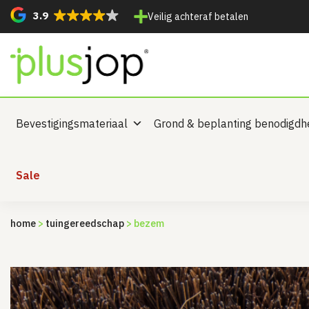
3.9
Veilig achteraf betalen
Bevestigingsmateriaal
Grond & beplanting benodigd
Sale
home
>
tuingereedschap
> bezem