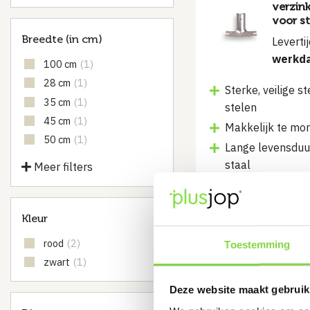
verzink
voor s
Breedte (in cm)
Leverti
werkd
100 cm
(1)
28 cm
(1)
Sterke, veilige 
35 cm
(1)
stelen
45 cm
(1)
Makkelijk te mo
50 cm
(1)
Lange levensduur
staal
Meer filters
€
2.90
Kleur
Bekijk product
rood
(2)
Toestemming
zwart
(1)
Deze website maakt gebruik
Zaalve