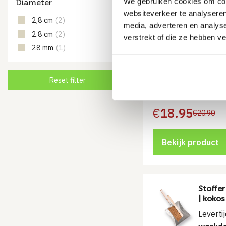
We gebruiken cookies om cont
Diameter
| zonde
websiteverkeer te analyseren
Leverti
2,8 cm
(2)
media, adverteren en analys
werkd
2.8 cm
(2)
verstrekt of die ze hebben v
28 mm
(1)
40 cm brede bor
€
18.95
€
20.90
Oorspronkelijke
Huidige
prijs
prijs
was:
is:
€20.90.
€18.95.
Bekijk product
Stoffer
| kokos
Leverti