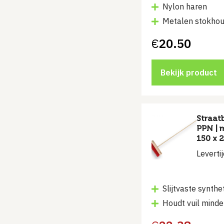
Nylon haren
Metalen stokho
€
20.50
Bekijk product
Straat
PPN | m
150 x 
Leverti
Slijtvaste synthe
Houdt vuil minde