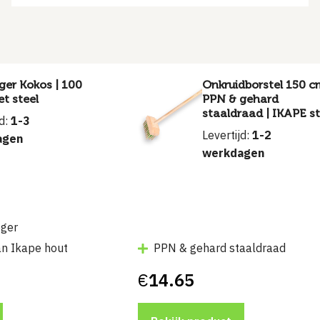
ger Kokos | 100
Onkruidborstel 150 c
t steel
PPN & gehard
staaldraad | IKAPE st
jd:
1-3
Levertijd:
1-2
agen
werkdagen
eger
van Ikape hout
PPN & gehard staaldraad
€
14.65