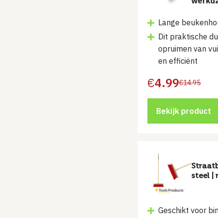
werkd
Lange beukenho
Dit praktische d
opruimen van vui
en efficiënt
€
4.99
€
14.95
Oorspronkelijke
Huidige
prijs
prijs
was:
is:
€14.95.
€4.99.
Bekijk product
Straat
steel |
Geschikt voor bi