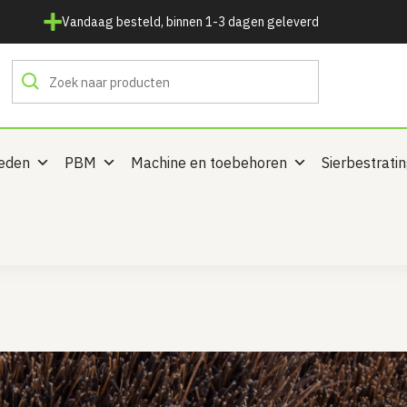
Vandaag besteld, binnen 1-3 dagen geleverd
heden
PBM
Machine en toebehoren
Sierbestrati