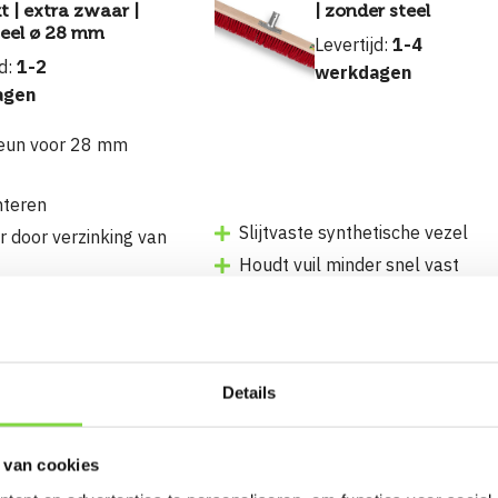
t | extra zwaar |
| zonder steel
teel ø 28 mm
Levertijd:
1-4
jd:
1-2
werkdagen
agen
steun voor 28 mm
nteren
Slijtvaste synthetische vezel
 door verzinking van
Houdt vuil minder snel vast
€
8.85
Niet op voorraad
Niet op voo
Bekijk product
Details
 van cookies
ger Kokos 40 cm
Zaalveger kokos 80 c