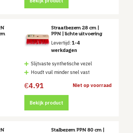
Bekijk product
PN
Straatbezem 28 cm |
 cm
PPN | lichte uitvoering
Levertijd:
1-4
werkdagen
Slijtvaste synthetische vezel
Houdt vuil minder snel vast
€
4.91
Niet op voorraad
Bekijk product
PN
Stalbezem PPN 80 cm |