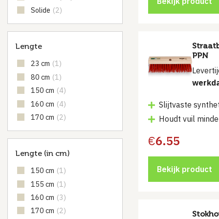
Bekijk product
Solide
(2)
Straat
Lengte
PPN
23 cm
(1)
Leverti
80 cm
(1)
werkd
150 cm
(4)
160 cm
(4)
Slijtvaste synthe
170 cm
(2)
Houdt vuil minde
€
6.55
Lengte (in cm)
Bekijk product
150 cm
(1)
155 cm
(1)
160 cm
(3)
170 cm
(2)
Stokho