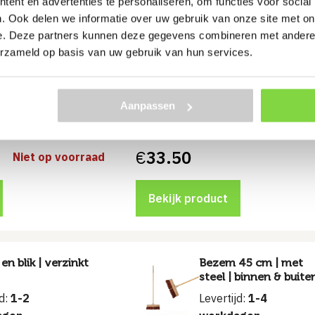
ent en advertenties te personaliseren, om functies voor social
r steel
IKAPÉ steel 160 x 2,8
cm | stokhouder
. Ook delen we informatie over uw gebruik van onze site met on
jd:
1-3
e. Deze partners kunnen deze gegevens combineren met andere i
Levertijd:
1-3
agen
erzameld op basis van uw gebruik van hun services.
werkdagen
Geschikt voor binnen- en
buitengebruik
Aanpassen
stel
Ideaal voor zand, stof en droog 
€
33.50
Niet op voorraad
Bekijk product
 en blik | verzinkt
Bezem 45 cm | met
steel | binnen & buite
jd:
1-2
Levertijd:
1-4