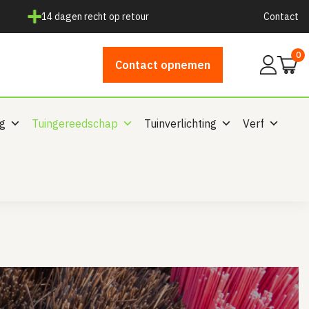
14 dagen recht op retour
Contact
0
Mijn
Contact opnemen
account
ng
Tuingereedschap
Tuinverlichting
Verf