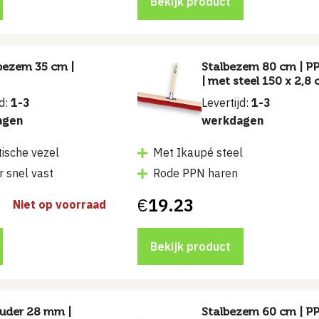
Bekijk product
bezem 35 cm |
Stalbezem 80 cm | P
| met steel 150 x 2,8
jd:
1-3
Levertijd:
1-3
agen
werkdagen
tische vezel
Met Ikaupé steel
r snel vast
Rode PPN haren
€
19.23
Niet op voorraad
Bekijk product
uder 28 mm |
Stalbezem 60 cm | P