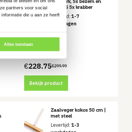
 media te bieden en om ons
bladhark, 5x bezem en
GRATIS 5x krabber
ze partners voor social
nformatie die u aan ze heeft
Levertijd:
1-7
werkdagen
Alles toestaan
vuil
€
228.75
€
299.99
Oorspronkelijke
Huidige
prijs
prijs
was:
is:
€299.99.
€228.75.
Bekijk product
Zaalveger kokos 50 cm |
n
met steel
Levertijd:
1-3