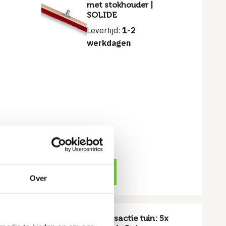
met stokhouder |
SOLIDE
Levertijd:
1-2
werkdagen
€
13.00
rraad
€
15.00
Oorspronkelijke
Huidige
prijs
prijs
was:
is:
€15.00.
€13.00.
Bekijk product
Over
m |
Najaarsactie tuin: 5x