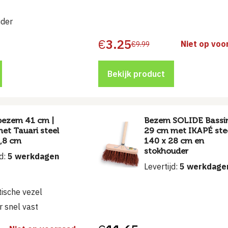
uder
€
3.25
Niet op voo
€
9.99
Oorspronkelijke
Huidige
prijs
prijs
was:
is:
€9.99.
€3.25.
Bekijk product
bezem 41 cm |
Bezem SOLIDE Bassi
et Tauari steel
29 cm met IKAPÉ ste
2,8 cm
140 x 28 cm en
stokhouder
jd:
5 werkdagen
Levertijd:
5 werkdage
tische vezel
r snel vast