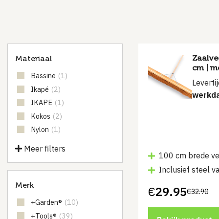
Zaalve
Materiaal
cm | me
Bassine
(1)
Leverti
Ikapé
(2)
werkd
IKAPE
(1)
Kokos
(2)
Nylon
(1)
Meer filters
100 cm brede v
Inclusief steel 
Merk
€
29.95
€
32.90
Oorspronkelijke
Huidige
+Garden®
(10)
prijs
prijs
was:
is:
+Tools®
(39)
€32.90.
€29.95.