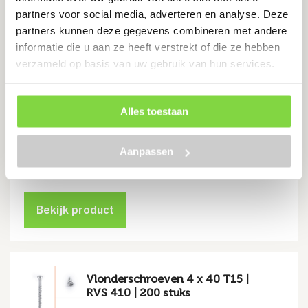
partners voor social media, adverteren en analyse. Deze
Vlonderschroeven 4 x 30 T15 |
partners kunnen deze gegevens combineren met andere
RVS 410 | 200 stuks
informatie die u aan ze heeft verstrekt of die ze hebben
Levertijd:
1-2 werkdagen
verzameld op basis van uw gebruik van hun services.
Voorzien van freesribben
Alles toestaan
Geschikt voor buiten
RVS 410
Aanpassen
€
5.56
Bekijk product
Vlonderschroeven 4 x 40 T15 |
RVS 410 | 200 stuks