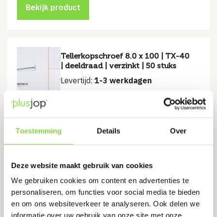
Bekijk product
Tellerkopschroef 8.0 x 100 | TX-40
| deeldraad | verzinkt | 50 stuks
Levertijd:
1-3 werkdagen
Geschikt voor binnen en buiten
Voorzien van freesribben
Toestemming
Details
Over
Geschikt voor hout, metaal en kunststoffen
€
12.75
Deze website maakt gebruik van cookies
We gebruiken cookies om content en advertenties te
Bekijk product
personaliseren, om functies voor social media te bieden
en om ons websiteverkeer te analyseren. Ook delen we
informatie over uw gebruik van onze site met onze