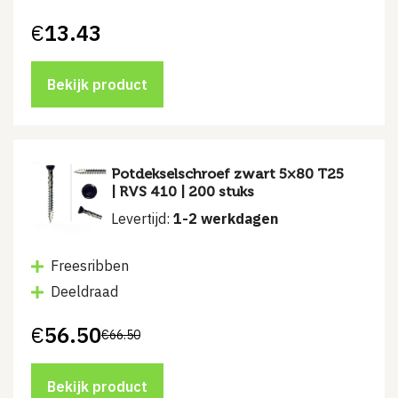
€
13.43
Bekijk product
Potdekselschroef zwart 5×80 T25
| RVS 410 | 200 stuks
Levertijd:
1-2 werkdagen
Freesribben
Deeldraad
€
56.50
€
66.50
Oorspronkelijke
Huidige
prijs
prijs
was:
is:
€66.50.
€56.50.
Bekijk product