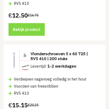
RVS 410
€
12.50
€
16.75
Oorspronkelijke
Huidige
prijs
prijs
was:
is:
€16.75.
€12.50.
Bekijk product
Vlonderschroeven 5 x 60 T25 |
RVS 410 | 200 stuks
Levertijd:
1-2 werkdagen
Verdwijnen nagenoeg volledig in het hout
Voorzien van freesribben
RVS 410
€
15.15
€
20.25
Oorspronkelijke
Huidige