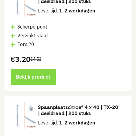
| deeldraad | 200 stuks
Levertijd:
1-2 werkdagen
Scherpe punt
Verzinkt staal
Torx 20
€
3.20
€
4.53
Oorspronkelijke
Huidige
prijs
prijs
was:
is:
€4.53.
€3.20.
Bekijk product
Spaanplaatschroef 4 x 40 | TX-20
| deeldraad | 200 stuks
Levertijd:
1-2 werkdagen