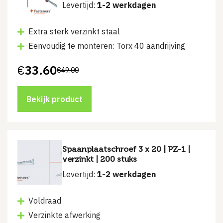
Levertijd:
1-2 werkdagen
Extra sterk verzinkt staal
Eenvoudig te monteren: Torx 40 aandrijving
€
33.60
€
49.00
Oorspronkelijke
Huidige
prijs
prijs
was:
is:
€49.00.
€33.60.
Bekijk product
Spaanplaatschroef 3 x 20 | PZ-1 |
verzinkt | 200 stuks
Levertijd:
1-2 werkdagen
Voldraad
Verzinkte afwerking