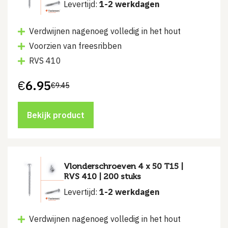
Levertijd:
1-2 werkdagen
Verdwijnen nagenoeg volledig in het hout
Voorzien van freesribben
RVS 410
€
6.95
€
9.45
Oorspronkelijke
Huidige
prijs
prijs
was:
is:
€9.45.
€6.95.
Bekijk product
Vlonderschroeven 4 x 50 T15 |
RVS 410 | 200 stuks
Levertijd:
1-2 werkdagen
Verdwijnen nagenoeg volledig in het hout