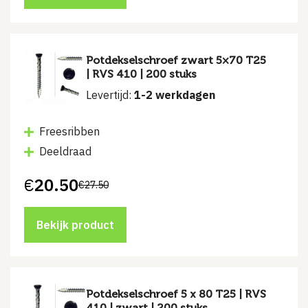
Potdekselschroef zwart 5×70 T25
| RVS 410 | 200 stuks
Levertijd:
1-2 werkdagen
Freesribben
Deeldraad
€
20.50
€
27.50
Oorspronkelijke
Huidige
prijs
prijs
was:
is:
€27.50.
€20.50.
Bekijk product
Potdekselschroef 5 x 80 T25 | RVS
410 | zwart | 200 stuks