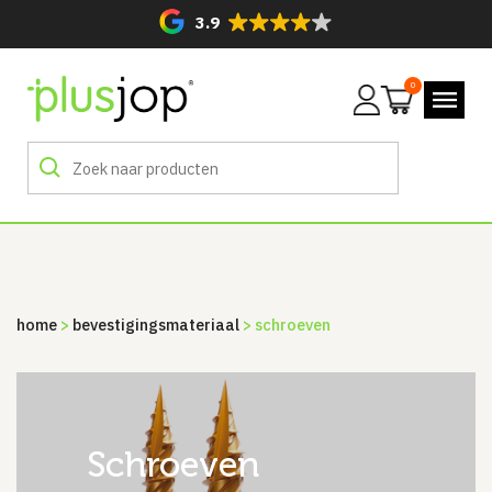
3.9
0
Mijn
account
home
>
bevestigingsmateriaal
> schroeven
schroeven