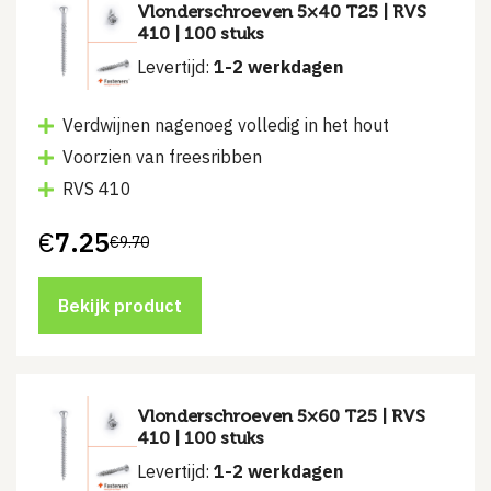
Vlonderschroeven 5×40 T25 | RVS
410 | 100 stuks
Levertijd:
1-2 werkdagen
Verdwijnen nagenoeg volledig in het hout
Voorzien van freesribben
RVS 410
€
7.25
€
9.70
Oorspronkelijke
Huidige
prijs
prijs
was:
is:
€9.70.
€7.25.
Bekijk product
Vlonderschroeven 5×60 T25 | RVS
410 | 100 stuks
Levertijd:
1-2 werkdagen