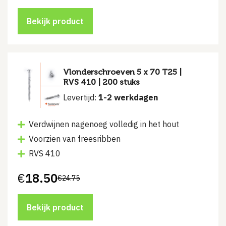
prijs
prijs
was:
is:
€20.25.
€15.15.
Bekijk product
Vlonderschroeven 5 x 70 T25 |
RVS 410 | 200 stuks
Levertijd:
1-2 werkdagen
Verdwijnen nagenoeg volledig in het hout
Voorzien van freesribben
RVS 410
€
18.50
€
24.75
Oorspronkelijke
Huidige
prijs
prijs
was:
is:
€24.75.
€18.50.
Bekijk product