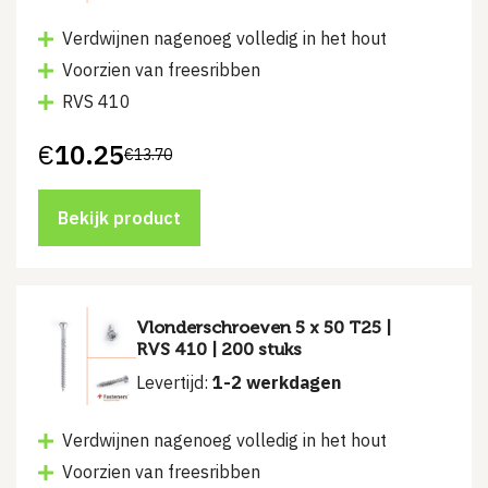
Verdwijnen nagenoeg volledig in het hout
Voorzien van freesribben
RVS 410
€
10.25
€
13.70
Oorspronkelijke
Huidige
prijs
prijs
was:
is:
€13.70.
€10.25.
Bekijk product
Vlonderschroeven 5 x 50 T25 |
RVS 410 | 200 stuks
Levertijd:
1-2 werkdagen
Verdwijnen nagenoeg volledig in het hout
Voorzien van freesribben