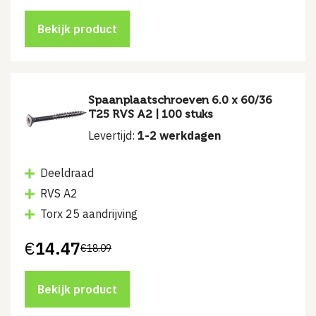
Bekijk product
Spaanplaatschroeven 6.0 x 60/36
T25 RVS A2 | 100 stuks
Levertijd:
1-2 werkdagen
Deeldraad
RVS A2
Torx 25 aandrijving
€
14.47
€
18.09
Oorspronkelijke
Huidige
prijs
prijs
was:
is:
€18.09.
€14.47.
Bekijk product