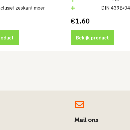
nclusief zeskant moer
DIN 439B/0
€
1.60
roduct
Bekijk product
Mail ons