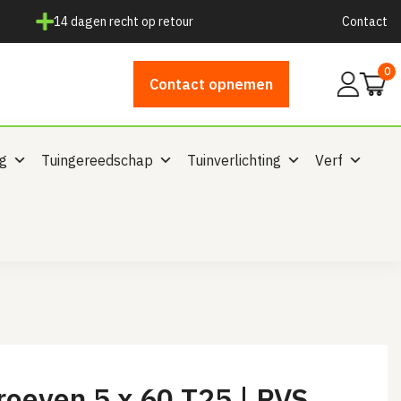
14 dagen recht op retour
Contact
0
Mijn
Contact opnemen
account
ng
Tuingereedschap
Tuinverlichting
Verf
roeven 5 x 60 T25 | RVS