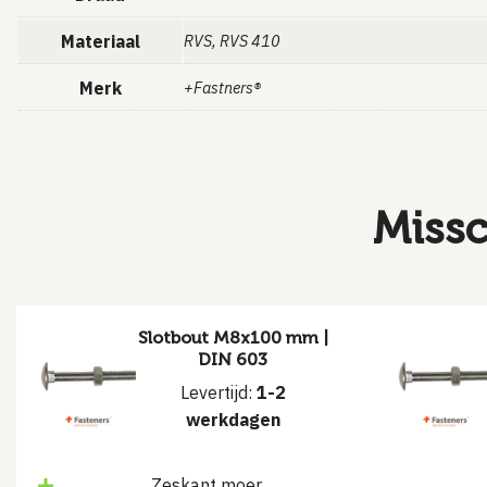
Materiaal
RVS, RVS 410
Merk
+Fastners®
Missc
Slotbout M8x100 mm |
DIN 603
Levertijd:
1-2
werkdagen
Zeskant moer