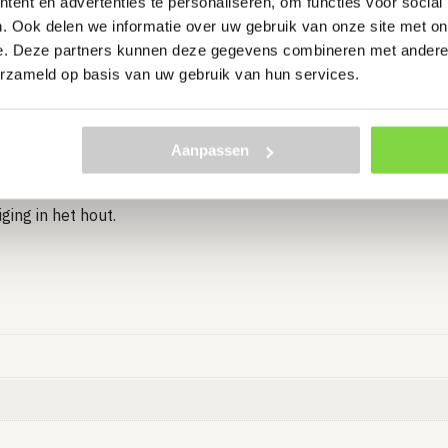
ent en advertenties te personaliseren, om functies voor social
. Ook delen we informatie over uw gebruik van onze site met on
e. Deze partners kunnen deze gegevens combineren met andere i
freesribben
erzameld op basis van uw gebruik van hun services.
nder de kop, om het inbrengen van
n het hout wordt verminderd.
Aanpassen
door de schroef makkelijker kan
ndom de schroefkop verkleind
ing in het hout.