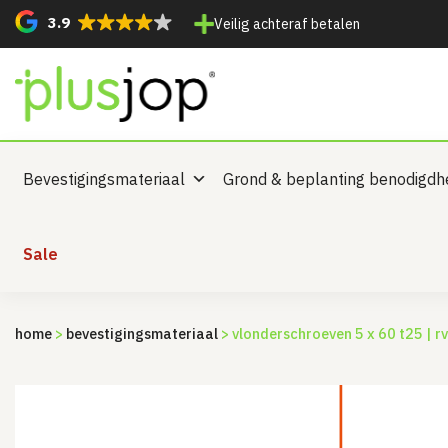
3.9
Veilig achteraf betalen
Bevestigingsmateriaal
Grond & beplanting benodigd
Sale
home
>
bevestigingsmateriaal
> vlonderschroeven 5 x 60 t25 | rv
Sale