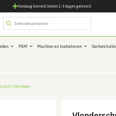
Vandaag besteld, binnen 1-3 dagen geleverd
heden
PBM
Machine en toebehoren
Sierbestrati
s 410 | 200 stuks
Vlondersch