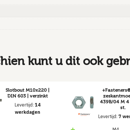
hien kunt u dit ook geb
Slotbout M10x220 |
+Fasteners
DIN 603 | verzinkt
zeskantmoe
439B/04 M 4
Levertijd:
14
st.
werkdagen
Levertijd:
7 we
M4