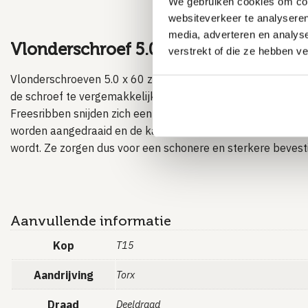
We gebruiken cookies om cont
websiteverkeer te analyseren
media, adverteren en analys
Vlonderschroef 5.0 x 60 voorzien van 
verstrekt of die ze hebben v
Vlonderschroeven 5.0 x 60 zijn voorzien van freesribben o
de schroef te vergemakkelijken. Ook de kans op splijten va
Freesribben snijden zich een klein beetje in het hout, waar
worden aangedraaid en de kans op scheuren of barsten ro
wordt. Ze zorgen dus voor een schonere en sterkere bevestig
Aanvullende informatie
Kop
T15
Aandrijving
Torx
Draad
Deeldraad