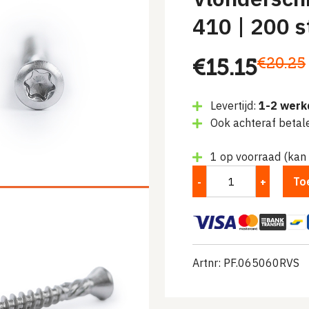
410 | 200 s
Oorspronke
Huidige
€
20.25
€
15.15
prijs
prijs
Levertijd:
1-2 werk
was:
is:
Ook achteraf betal
€20.25.
€15.15.
1 op voorraad (kan
To
Artnr: PF.065060RVS