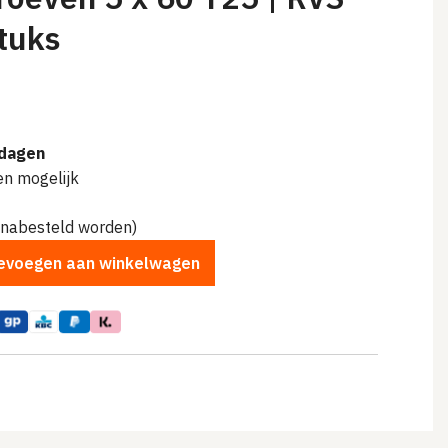
tuks
lijke
dagen
en mogelijk
 nabesteld worden)
evoegen aan winkelwagen