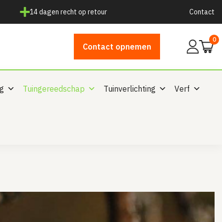
14 dagen recht op retour
Contact
0
Mijn
Contact opnemen
account
ng
Tuingereedschap
Tuinverlichting
Verf