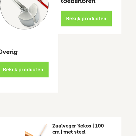
toebehoren
Overig
Zaalveger Kokos | 100
cm | met steel