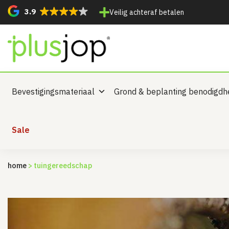
3.9
Veilig achteraf betalen
Bevestigingsmateriaal
Grond & beplanting benodigd
Sale
home
> tuingereedschap