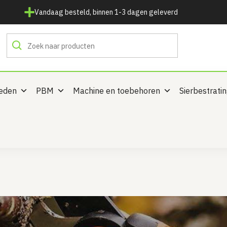
Vandaag besteld, binnen 1-3 dagen geleverd
heden
PBM
Machine en toebehoren
Sierbestrati