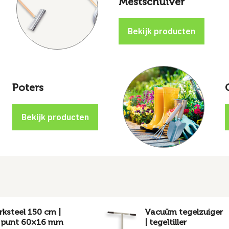
Mestschuiver
Poters
rksteel 150 cm |
Vacuüm tegelzuiger
| punt 60×16 mm
| tegeltiller