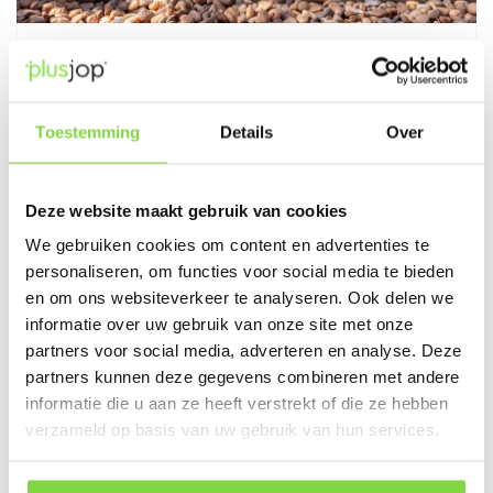
22 mei 2024
Hoeveel grind heb ik nodig voor
grindplaten?
Toestemming
Details
Over
Lees blog
Deze website maakt gebruik van cookies
We gebruiken cookies om content en advertenties te
personaliseren, om functies voor social media te bieden
en om ons websiteverkeer te analyseren. Ook delen we
informatie over uw gebruik van onze site met onze
partners voor social media, adverteren en analyse. Deze
partners kunnen deze gegevens combineren met andere
informatie die u aan ze heeft verstrekt of die ze hebben
verzameld op basis van uw gebruik van hun services.