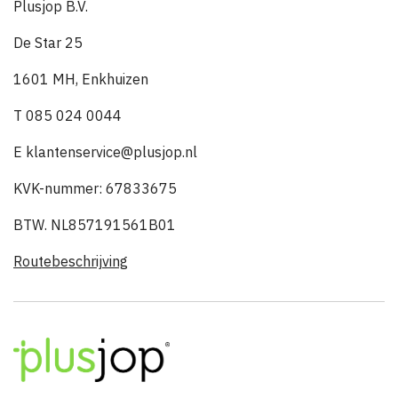
Plusjop B.V.
De Star 25
1601 MH, Enkhuizen
T 085 024 0044
E klantenservice@plusjop.nl
KVK-nummer: 67833675
BTW. NL857191561B01
Routebeschrijving