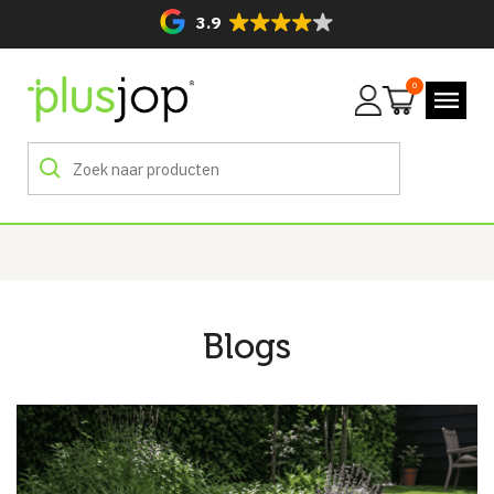
3.9
0
Mijn
account
Blogs