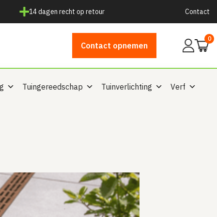
14 dagen recht op retour
Contact
0
Mijn
Contact opnemen
account
ng
Tuingereedschap
Tuinverlichting
Verf