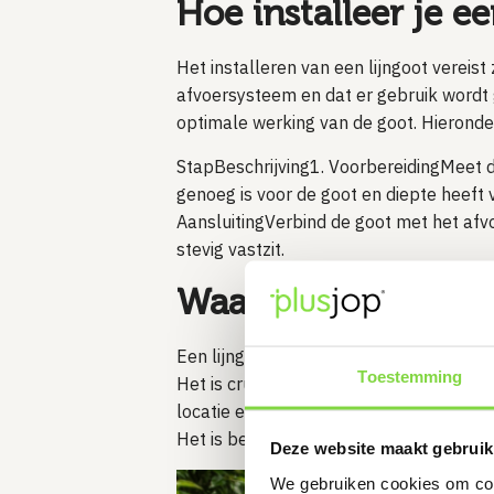
Hoe installeer je ee
Het installeren van een lijngoot vereist 
afvoersysteem en dat er gebruik wordt 
optimale werking van de goot. Hieronder
StapBeschrijving1. VoorbereidingMeet d
genoeg is voor de goot en diepte heeft v
AansluitingVerbind de goot met het afvo
stevig vastzit.
Waar moet ik mijn 
Een lijngoot kan worden aangesloten op 
Toestemming
Het is cruciaal om de aansluiting zorg
locatie en hoeveelheid water die moet w
Het is belangrijk om te zorgen voor ee
Deze website maakt gebruik
We gebruiken cookies om cont