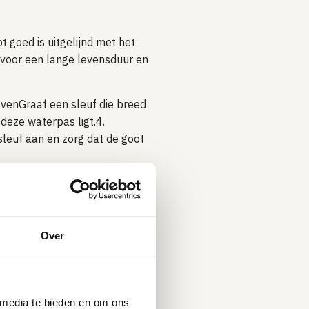
t goed is uitgelijnd met het
 voor een lange levensduur en
avenGraaf een sleuf die breed
 deze waterpas ligt.4.
sleuf aan en zorg dat de goot
gebuis of direct op het riool.
Over
komen. Afhankelijk van de
nsluiting voor jouw situatie.
oersysteem.
 media te bieden en om ons