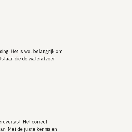
sing. Het is wel belangrijk om
ntstaan die de waterafvoer
roverlast. Het correct
an. Met de juiste kennis en