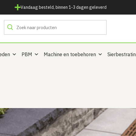
Vandaag besteld, binnen 1-3 dagen geleverd
heden
PBM
Machine en toebehoren
Sierbestrati