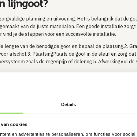
n lijngoot?
zorgvuldige planning en uitvoering. Het is belangrijk dat de goo
gemaakt van de juiste materialen. Een goede installatie zorgt
 vind je de stappen voor een succesvolle installatie.
e lengte van de benodigde goot en bepaal de plaatsing.2. Gr
oor afschot.3. PlaatsingPlaats de goot in de sleuf en zorg dat
ersysteem zoals de regenpijp of riolering.5. AfwerkingVul de 
lijngoot op aansluiten?
verschillende afvoersystemen, zoals een regenpijp, een draina
Details
vuldig te plannen om verstoppingen en overstromingen te voor
orden afgevoerd, kan een expert advies geven over de beste aa
n goede doorstroming en een robuuste verbinding met het afv
 van cookies
ent en advertenties te personaliseren, om functies voor social