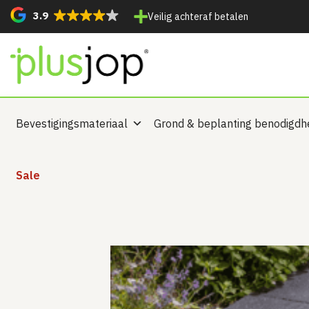
3.9
Veilig achteraf betalen
Bevestigingsmateriaal
Grond & beplanting benodigd
Sale