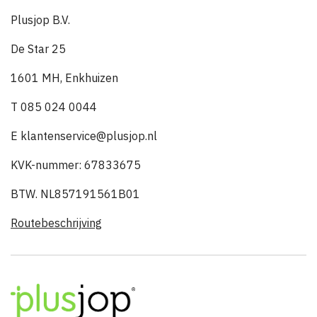
Plusjop B.V.
De Star 25
1601 MH, Enkhuizen
T 085 024 0044
E klantenservice@plusjop.nl
KVK-nummer: 67833675
BTW. NL857191561B01
Routebeschrijving