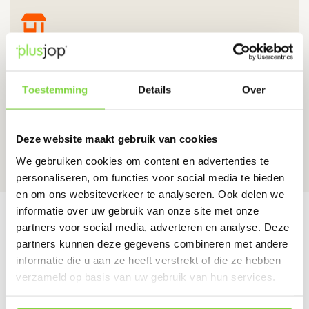
Kom eens langs!
De Star 25, 1601 MH, Enkhuizen
Toestemming
Details
Over
Routebeschrijving
Deze website maakt gebruik van cookies
We gebruiken cookies om content en advertenties te
personaliseren, om functies voor social media te bieden
en om ons websiteverkeer te analyseren. Ook delen we
informatie over uw gebruik van onze site met onze
partners voor social media, adverteren en analyse. Deze
partners kunnen deze gegevens combineren met andere
Meld je aan voor
informatie die u aan ze heeft verstrekt of die ze hebben
onze nieuwsbrief
verzameld op basis van uw gebruik van hun services.