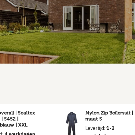
erall | Sealtex
Nylon Zip Boilersuit |
 | S452 |
maat S
blauw | XXL
Levertijd:
1-2
jd:
4 werkdagen