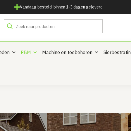
Vandaag besteld, binnen 1-3 dagen geleverd
heden
PBM
Machine en toebehoren
Sierbestrati