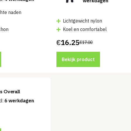
werkdagen
chte naden
Lichtgewicht nylon
chon
Koel en comfortabel
€
16.25
€
17.00
Oorspronkelijke
Huidige
prijs
prijs
was:
is:
€17.00.
€16.25.
Bekijk product
s Overall
jd:
6 werkdagen