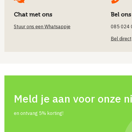
Chat met ons
Bel ons
Stuur ons een Whatsappje
085 024 
Bel direct
Meld je aan voor onze n
en ontvang 5% korting!