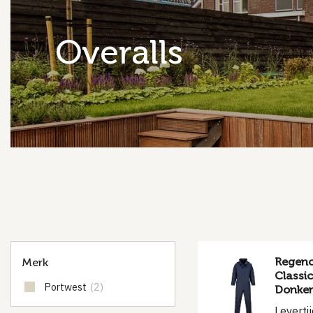
overalls
Regenov
Merk
Classic
Portwest
(2)
Donker
Leverti