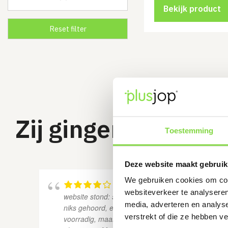
Bekijk product
Zij gingen u voor
Toestemming
Deze website maakt gebruik
We gebruiken cookies om cont
Maaimes voor grasmaaier besteld.
websiteverkeer te analyseren
website stond: 5 werkdagen voor bezorging, na 6 
media, adverteren en analys
niks gehoord, en contact opgenomen. Artikel bleek 
verstrekt of die ze hebben v
voorradig, maar na snel schakelen met andere lev