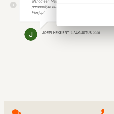
alsnog een Maaimes gekregen. Een pluim voor de
persoonlijke hulp en aandacht van de medewerker
Plusjop!
JOERI HEKKERT
13 AUGUSTUS 2025