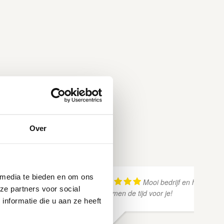
Over
 media te bieden en om ons
Mooi bedrijf en heel vrien
ze partners voor social
ze nemen de tijd voor je!
nformatie die u aan ze heeft