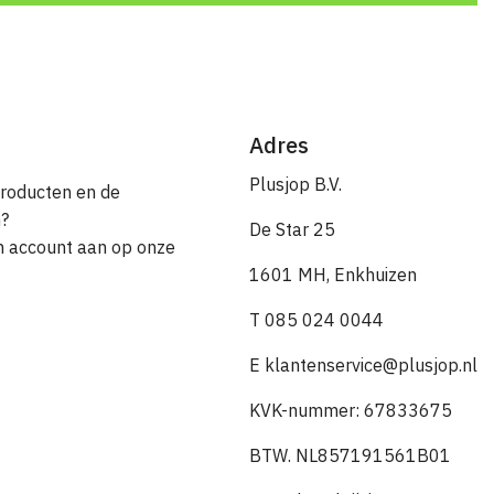
Adres
Plusjop B.V.
producten en de
n?
De Star 25
en account aan op onze
1601 MH, Enkhuizen
T 085 024 0044
E klantenservice@plusjop.nl
KVK-nummer: 67833675
BTW. NL857191561B01