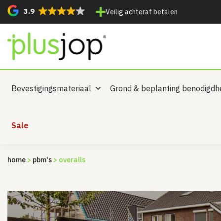
3.9
Veilig achteraf betalen
Bevestigingsmateriaal
Grond & beplanting benodigd
Sale
home
>
pbm's
> overalls