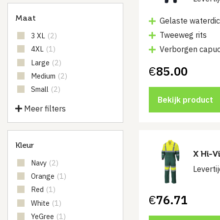
Maat
Gelaste waterdi
Tweeweg rits
3 XL
(2)
Verborgen capu
4XL
(1)
Large
(2)
€
85.00
Medium
(2)
Small
(2)
Bekijk product
Meer filters
Kleur
X Hi-Vi
Navy
(2)
Leverti
Orange
(1)
Red
(1)
€
76.71
White
(1)
YeGree
(1)