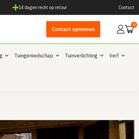
14 dagen recht op retour
Contact
0
Mijn
Contact opnemen
account
ng
Tuingereedschap
Tuinverlichting
Verf