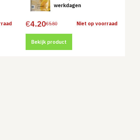
werkdagen
€
4.20
rraad
Niet op voorraad
€
5.80
Oorspronkelijke
Huidige
prijs
prijs
was:
is:
€5.80.
€4.20.
Bekijk product