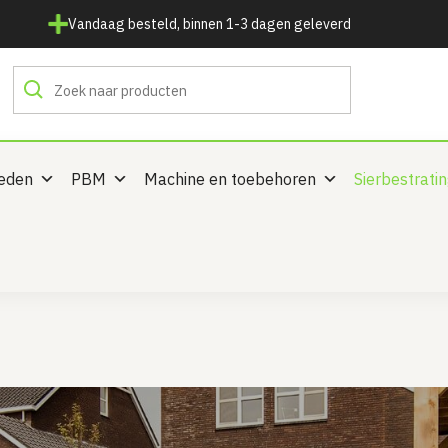
Vandaag besteld, binnen 1-3 dagen geleverd
heden
PBM
Machine en toebehoren
Sierbestrati