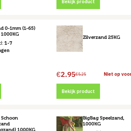
€145.00.
€84.22.
Bekijk product
d 0­-1mm (1­-65)
 1000KG
Zilverzand 25KG
jd:
1-7
agen
€
2.95
Niet op voo
€
5.25
Oorspronkelijke
Huidige
prijs
prijs
was:
is:
€5.25.
€2.95.
Bekijk product
 Schoon
BigBag Speelzand,
zand
1000KG
ogzand) 1000KG