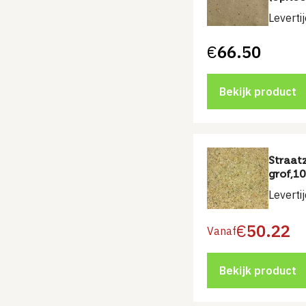
Leverti
€
66.50
Bekijk product
Straat
grof,1
Leverti
€
50.22
Vanaf
Bekijk product