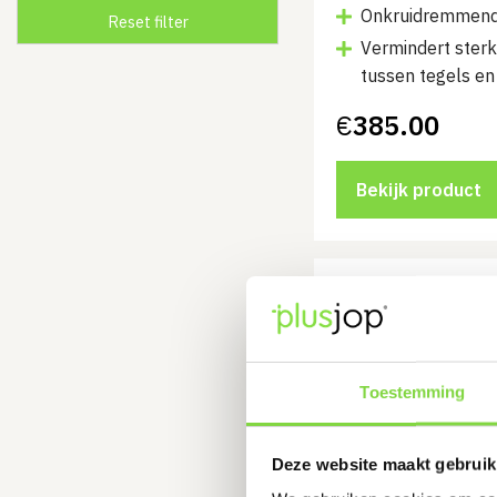
Onkruidremmend
Vermindert sterk
tussen tegels en
€
385.00
Bekijk product
Fixs D
20 kg 
Leverti
werkd
Toestemming
Vermindert sterk
Deze website maakt gebruik
€
20.25