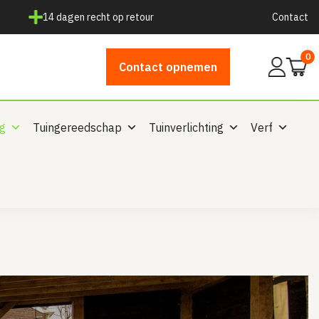
14 dagen recht op retour
Contact
0
Mijn
Contact opnemen
account
ng
Tuingereedschap
Tuinverlichting
Verf