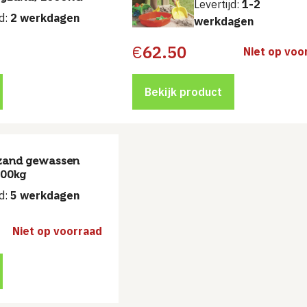
Levertijd:
1-2
jd:
2 werkdagen
werkdagen
€
62.50
Niet op voo
Bekijk product
zand gewassen
000kg
jd:
5 werkdagen
Niet op voorraad