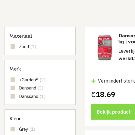
Dansan
Materiaal
kg | v
Zand
(1)
Leverti
werkd
Merk
+Garden®
(9)
Vermindert sterk
Dansand
(3)
€
18.69
Danssand
(1)
Bekijk product
Kleur
Grey
(1)