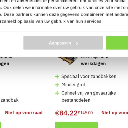
ent en advertenties te personaliseren, om functies voor social
. Ook delen we informatie over uw gebruik van onze site met on
e. Deze partners kunnen deze gegevens combineren met andere i
Bekijk product
erzameld op basis van uw gebruik van hun services.
and 50 x 25KG
Speelzand Mini-Palle
Aanpassen
 (1250KG)
20 x 25KG (500KG)
jd:
1-2
Levertijd:
1-2
agen
werkdagen
Speciaal voor zandbakken
Minder grof
Geheel vrij van gevaarlijke
e zandbak
bestanddelen
€
84.22
Niet op voorraad
Niet op voo
€
145.00
Oorspronkelijke
Huidige
prijs
prijs
was:
is: