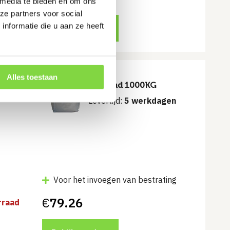
 media te bieden en om ons
ze partners voor social
nformatie die u aan ze heeft
Bekijk product
t
Alles toestaan
Witzand 1000KG
Levertijd:
5 werkdagen
Voor het invoegen van bestrating
€
79.26
rraad