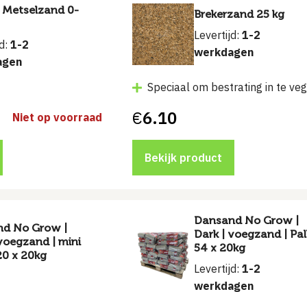
 Metselzand 0-
Brekerzand 25 kg
Levertijd:
1-2
jd:
1-2
werkdagen
agen
Speciaal om bestrating in te ve
€
6.10
Niet op voorraad
Bekijk product
Dansand No Grow |
d No Grow |
Dark | voegzand | Pal
 voegzand | mini
54 x 20kg
20 x 20kg
Levertijd:
1-2
werkdagen