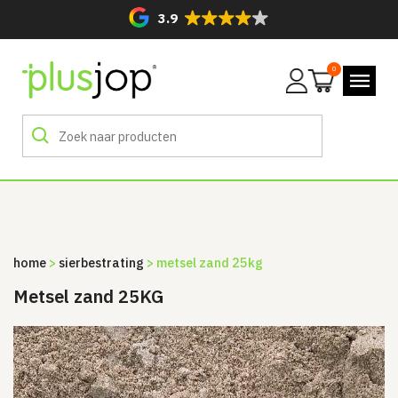
3.9
0
Mijn
account
home
>
sierbestrating
> metsel zand 25kg
Metsel zand 25KG