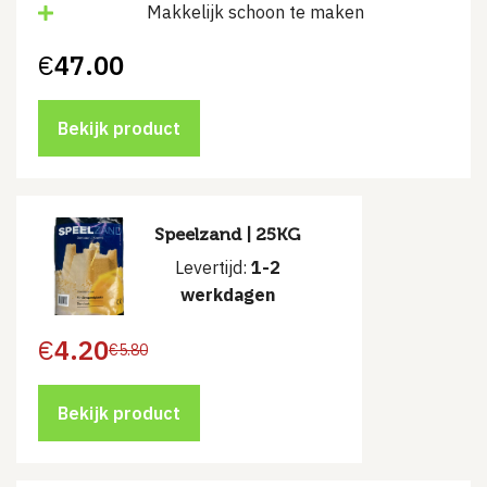
Makkelijk schoon te maken
€
47.00
Bekijk product
Speelzand | 25KG
Levertijd:
1-2
werkdagen
€
4.20
€
5.80
Oorspronkelijke
Huidige
prijs
prijs
was:
is:
€5.80.
€4.20.
Bekijk product