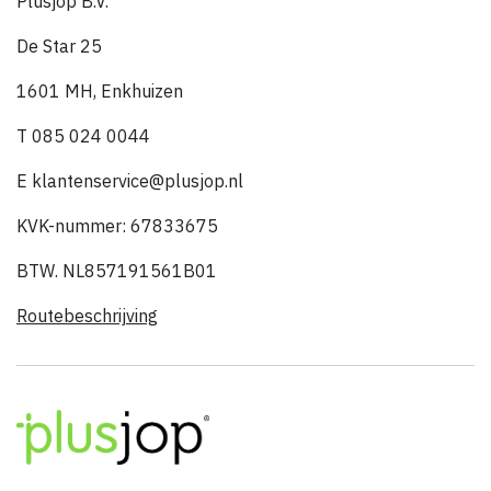
Plusjop B.V.
De Star 25
1601 MH, Enkhuizen
T 085 024 0044
E klantenservice@plusjop.nl
KVK-nummer: 67833675
BTW. NL857191561B01
Routebeschrijving