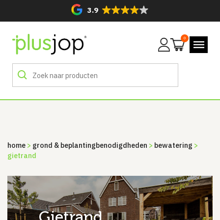
3.9
0
Mijn
account
home
>
grond & beplanting­benodigdheden
>
bewatering
>
gietrand
gietrand