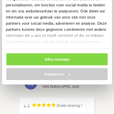
zelfs gebeld met een duidelijke
personaliseren, om functies voor social media te bieden
uitleg over de steen die ik had
en om ons websiteverkeer te analyseren. Ook delen we
gekozen, (dat het wel een
informatie over uw gebruik van onze site met onze
'gevlekte' steen was en of ik dat
partners voor social media, adverteren en analyse. Deze
BERT 
goed had gekozen) de levering
partners kunnen deze gegevens combineren met andere
ging zeer soepen en ook op de
informatie die u aan ze heeft verstrekt of die ze hebben
Waddeneilanden zonder
verzameld op basis van uw gebruik van hun services.
onverwachte kosten. ik had nog
een vraag en telefonisch waren ze
ook goed bereikbaar. een dikke 10
Alles toestaan
voor dit bedrijf!
Aanpassen
HAN V
NICOLE WIETSE HIDDE TESS
VAN DIJK
29 APRIL 2025
Snelle levering !