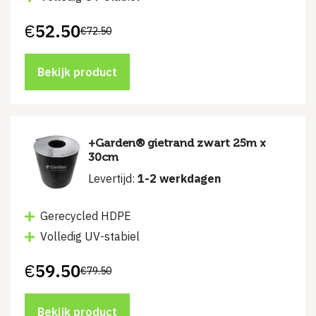
€
52.50
€
72.50
Oorspronkelijke
Huidige
prijs
prijs
was:
is:
€72.50.
€52.50.
Bekijk product
+Garden® gietrand zwart 25m x
30cm
Levertijd:
1-2 werkdagen
Gerecycled HDPE
Volledig UV-stabiel
€
59.50
€
79.50
Oorspronkelijke
Huidige
prijs
prijs
was:
is:
€79.50.
€59.50.
Bekijk product