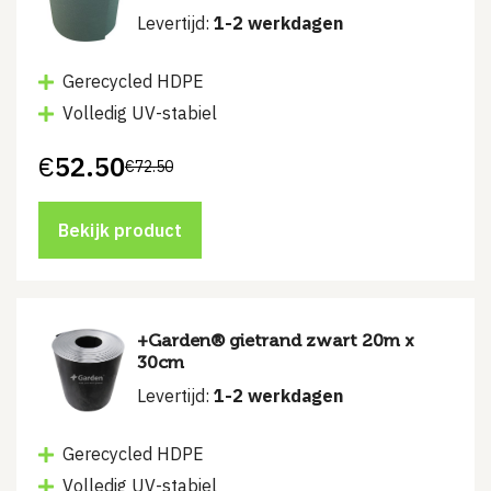
Levertijd:
1-2 werkdagen
Gerecycled HDPE
Volledig UV-stabiel
€
52.50
€
72.50
Oorspronkelijke
Huidige
prijs
prijs
was:
is:
€72.50.
€52.50.
Bekijk product
+Garden® gietrand zwart 20m x
30cm
Levertijd:
1-2 werkdagen
Gerecycled HDPE
Volledig UV-stabiel