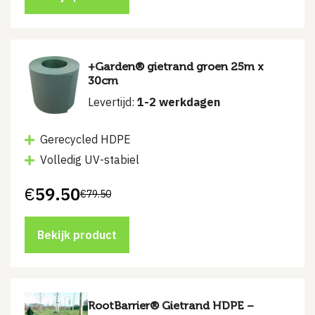
+Garden® gietrand groen 25m x
30cm
Levertijd:
1-2 werkdagen
Gerecycled HDPE
Volledig UV-stabiel
€
59.50
€
79.50
Oorspronkelijke
Huidige
prijs
prijs
was:
is:
€79.50.
€59.50.
Bekijk product
RootBarrier® Gietrand HDPE –