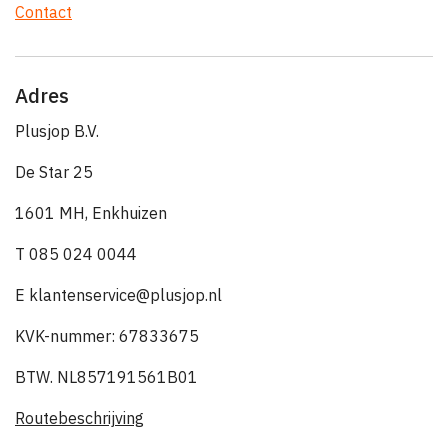
Contact
Adres
Plusjop B.V.
De Star 25
1601 MH, Enkhuizen
T 085 024 0044
E klantenservice@plusjop.nl
KVK-nummer: 67833675
BTW. NL857191561B01
Routebeschrijving