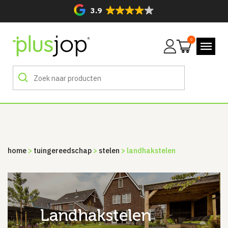
3.9
0
Mijn
account
home
>
tuingereedschap
>
stelen
> landhakstelen
landhakstelen