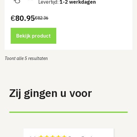
Levertijd:
1-2 werkdagen
€
80.95
€
82.36
Oorspronkelijke
Huidige
prijs
prijs
was:
is:
€82.36.
€80.95.
Bekijk product
Toont alle 5 resultaten
Zij gingen u voor