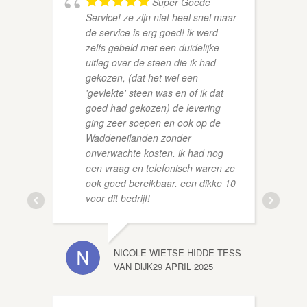
Super Goede
Service! ze zijn niet heel snel maar
de service is erg goed! ik werd
zelfs gebeld met een duidelijke
uitleg over de steen die ik had
gekozen, (dat het wel een
'gevlekte' steen was en of ik dat
ROLAN
goed had gekozen) de levering
ging zeer soepen en ook op de
Waddeneilanden zonder
onverwachte kosten. ik had nog
een vraag en telefonisch waren ze
ook goed bereikbaar. een dikke 10
voor dit bedrijf!
NICOLE WIETSE HIDDE TESS
VAN DIJK
29 APRIL 2025