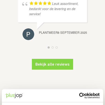
Leuk assortiment,
bedankt voor de levering en de
service!
DION 
PLANTMEER
8 SEPTEMBER 2025
Bekijk alle reviews
Luikbeslag
nodig? Dan bent u bij ons aan het juiste
adres! Plusjop heeft een ruim assortiment vergrendeling