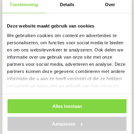
Toestemming
Details
Over
en is totaalleverancier van verschillende soorten
bevestigingsmateriaal.
Deze website maakt gebruik van cookies
Wat is luikbeslag?
We gebruiken cookies om content en advertenties te
Luikbeslag, ook wel luikoverslag genoemd, is -zoals de
personaliseren, om functies voor social media te bieden
naam al doet vermoeden- beslag speciaal om luiken mee
en om ons websiteverkeer te analyseren. Ook delen we
te sluiten of te binden. Ze zijn verkrijgbaar in ons
informatie over uw gebruik van onze site met onze
assortiment in blauw verzinkt, geel verzinkt en in het
partners voor social media, adverteren en analyse. Deze
zwart. De laatste zorgt voor een strakke uitstraling.
partners kunnen deze gegevens combineren met andere
Doordat het verzinkt is, is carrosserie niet mogelijk en
informatie die u aan ze heeft verstrekt of die ze hebben
blijft het beslag ontzettend mooi van kwaliteit. Ze zijn
verzameld op basis van uw gebruik van hun services.
verkrijgbaar per 10 en 20 stuks. Zo bent u er van
verzekerd dat u genoeg op voorraad heeft.
Alles toestaan
Luikbeslag kopen?
Heeft u het juiste luikbeslag gevonden? Dan plaatst u uw
Aanpassen
bestelling heel eenvoudig in onze webshop. Na het