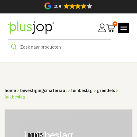
3.9
0
Mijn
account
home
>
bevestigingsmateriaal
>
tuinbeslag
>
grendels
>
luikbeslag
luikbeslag