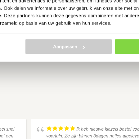
ent en advertenties te personaliseren, om functies voor social
€
34.10
. Ook delen we informatie over uw gebruik van onze site met on
e. Deze partners kunnen deze gegevens combineren met andere i
erzameld op basis van uw gebruik van hun services.
Bekijk product
Aanpassen
Toont alle 18 resultaten
eel snel
Ik heb nieuwe kiezels bestel voo
met een
voortuin. Ze zijn binnen 3dagen netjes afgelev