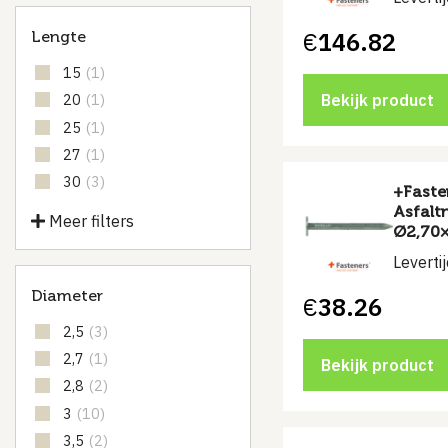
€
146.82
Lengte
15
(1)
Bekijk product
20
(1)
25
(1)
27
(1)
30
(3)
+Faste
Asfalt
Meer filters
Ø2,70×
Leverti
Diameter
€
38.26
2,5
(3)
2,7
(1)
Bekijk product
2,8
(2)
3
(10)
3,5
(2)