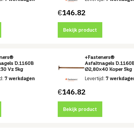
€
146.82
Bekijk product
ners®
+Fasteners®
nagels D.1160B
Asfaltnagels D.1160
30 Vz 5kg
Ø2,80×40 Koper 5kg
jd:
7 werkdagen
Levertijd:
7 werkdage
€
146.82
Bekijk product