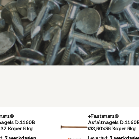
ners®
+Fasteners®
nagels D.1160B
Asfaltnagels D.1160
27 Koper 5 kg
Ø2,50×35 Koper 5kg
jd:
7 werkdagen
Levertijd:
7 werkdage