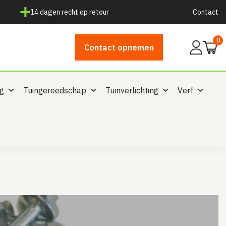
14 dagen recht op retour
Contact
0
Mijn
Contact opnemen
account
ng
Tuingereedschap
Tuinverlichting
Verf