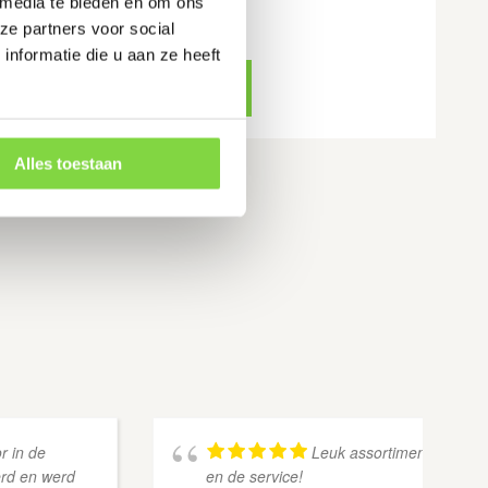
 media te bieden en om ons
€
34.10
ze partners voor social
nformatie die u aan ze heeft
Bekijk product
Alles toestaan
r in de
Leuk assortiment, bedank
erd en werd
en de service!