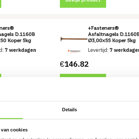
ners®
+Fasteners®
nagels D.1160B
Asfaltnagels D.1160
50 Koper 5kg
Ø3,00×55 Koper 5kg
jd:
7 werkdagen
Levertijd:
7 werkdage
€
146.82
Bekijk product
Details
ners®
+Fasteners®
nagels D.1160B
Asfaltnagels D.1160
80 Koper 2kg
Ø3,50×45 Vz 5kg
 van cookies
jd:
7 werkdagen
Levertijd:
7 werkdage