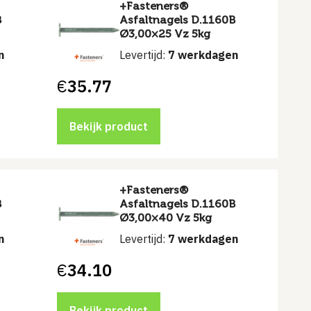
+Fasteners®
B
Asfaltnagels D.1160B
Ø3,00×25 Vz 5kg
n
Levertijd:
7 werkdagen
€
35.77
Bekijk product
+Fasteners®
B
Asfaltnagels D.1160B
Ø3,00×40 Vz 5kg
n
Levertijd:
7 werkdagen
€
34.10
Bekijk product