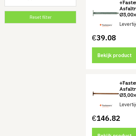
+Faste
Asfalt
Ø3,00×
Leverti
€
39.08
Bekijk product
+Faste
Asfalt
Ø3,00×
Leverti
€
146.82
Bekijk product