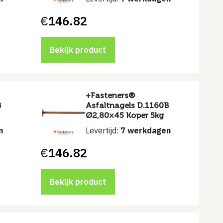
€
146.82
Bekijk product
+Fasteners®
B
Asfaltnagels D.1160B
Ø2,80×45 Koper 5kg
n
Levertijd:
7 werkdagen
€
146.82
Bekijk product