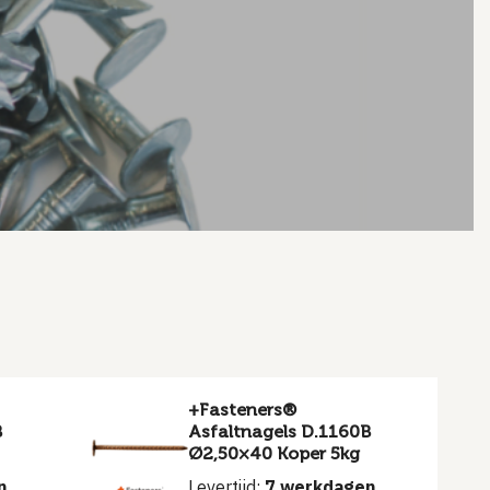
+Fasteners®
B
Asfaltnagels D.1160B
Ø2,50×40 Koper 5kg
n
Levertijd:
7 werkdagen