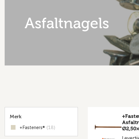
asfaltnagels
+Faste
Merk
Asfalt
+Fasteners®
(18)
Ø2,50×
Leverti