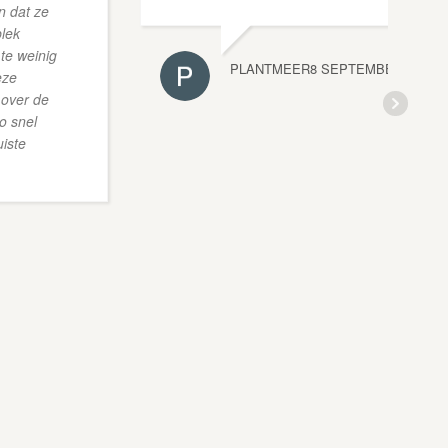
n dat ze
plek
 te weinig
PLANTMEER
8 SEPTEMBER 2025
eze
 over de
o snel
uiste