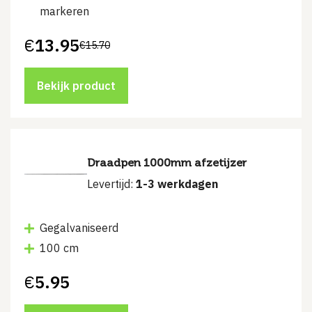
markeren
€
13.95
€
15.70
Oorspronkelijke
Huidige
prijs
prijs
was:
is:
€15.70.
€13.95.
Bekijk product
Draadpen 1000mm afzetijzer
Levertijd:
1-3 werkdagen
Gegalvaniseerd
100 cm
€
5.95