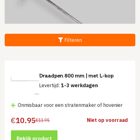
Filteren
Draadpen 800 mm | met L-kop
Levertijd:
1-3 werkdagen
Onmisbaar voor een stratenmaker of hovenier
€
10.95
Niet op voorraad
€
11.95
Oorspronkelijke
Huidige
prijs
prijs
was:
is:
€11.95.
€10.95.
Bekijk product