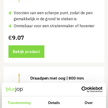
Voorzien van een scherpe punt, zodat de pen
gemakkelijk in de grond te steken is
Onmisbaar voor een stratenmaker of hovenier
€
9.07
Bekijk product
Draadpen met oog | 800 mm
Levertijd:
2 werkdagen
Voorzien van een scherpe punt, zodat de pen
Toestemming
Details
Over
gemakkelijk in de grond te steken is