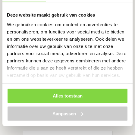
Onmisbaar voor een stratenmaker of hovenier
Deze website maakt gebruik van cookies
€
10.28
€
13.30
Oorspronkelijke
Huidige
We gebruiken cookies om content en advertenties te
prijs
prijs
personaliseren, om functies voor social media te bieden
was:
is:
€13.30.
€10.28.
en om ons websiteverkeer te analyseren. Ook delen we
Bekijk product
informatie over uw gebruik van onze site met onze
partners voor social media, adverteren en analyse. Deze
partners kunnen deze gegevens combineren met andere
Toont alle 13 resultaten
informatie die u aan ze heeft verstrekt of die ze hebben
verzameld op basis van uw gebruik van hun services.
Zij gingen u voor
Alles toestaan
Aanpassen