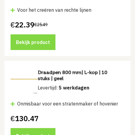
Voor het creëren van rechte lijnen
€
22.39
€
25.49
Oorspronkelijke
Huidige
prijs
prijs
was:
is:
€25.49.
€22.39.
Bekijk product
Draadpen 800 mm| L-kop | 10
stuks | geel
Levertijd:
5 werkdagen
Onmisbaar voor een stratenmaker of hovenier
€
130.47