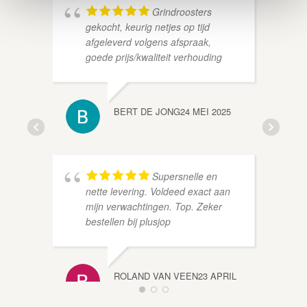
Grindroosters
gekocht, keurig netjes op tijd
afgeleverd volgens afspraak,
goede prijs/kwaliteit verhouding
HAN V
BERT DE JONG
24 MEI 2025
Supersnelle en
nette levering. Voldeed exact aan
mijn verwachtingen. Top. Zeker
bestellen bij plusjop
SVEN 
ROLAND VAN VEEN
23 APRIL
2025