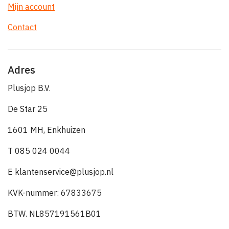
Mijn account
Contact
Adres
Plusjop B.V.
De Star 25
1601 MH, Enkhuizen
T 085 024 0044
E klantenservice@plusjop.nl
KVK-nummer: 67833675
BTW. NL857191561B01