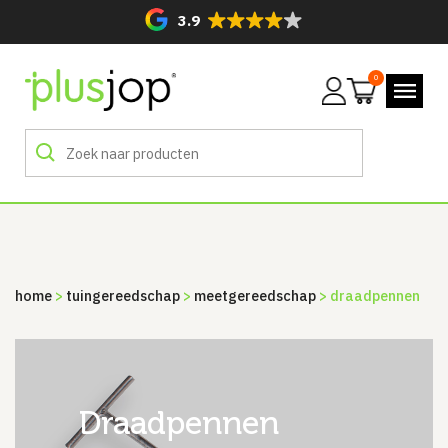
3.9
0
Mijn
account
home
>
tuingereedschap
>
meetgereedschap
> draadpennen
draadpennen