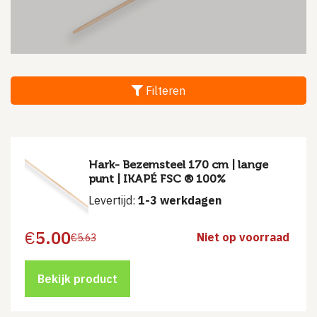
Filteren
Hark- Bezemsteel 170 cm | lange
punt | IKAPÉ FSC ® 100%
Levertijd:
1-3 werkdagen
€
5.00
Niet op voorraad
€
5.63
Oorspronkelijke
Huidige
prijs
prijs
was:
is:
€5.63.
€5.00.
Bekijk product