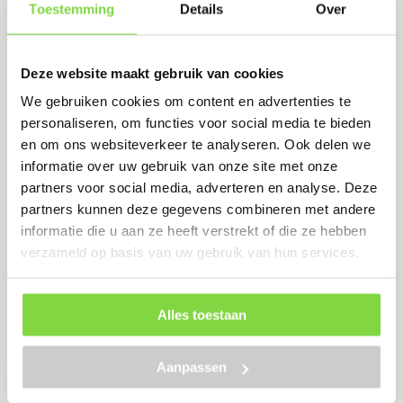
Toestemming
Details
Over
Levertijd:
5 werkdagen
€
4.84
Niet op voorraad
Deze website maakt gebruik van cookies
We gebruiken cookies om content en advertenties te
Bekijk product
personaliseren, om functies voor social media te bieden
en om ons websiteverkeer te analyseren. Ook delen we
informatie over uw gebruik van onze site met onze
Hark- Bezemsteel IKAPÉ FSC ®
partners voor social media, adverteren en analyse. Deze
100% lange punt 85×16 mm
partners kunnen deze gegevens combineren met andere
160×2,8
informatie die u aan ze heeft verstrekt of die ze hebben
Levertijd:
5-8 werkdagen
verzameld op basis van uw gebruik van hun services.
€
8.70
Niet op voorraad
Alles toestaan
Bekijk product
Aanpassen