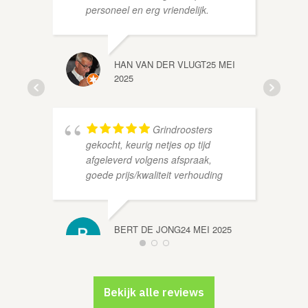
personeel en erg vriendelijk.
HAN VAN DER VLUGT
25 MEI
ALEX 
2025
Grindroosters
gekocht, keurig netjes op tijd
afgeleverd volgens afspraak,
goede prijs/kwaliteit verhouding
RUBI 2
BERT DE JONG
24 MEI 2025
Bekijk alle reviews