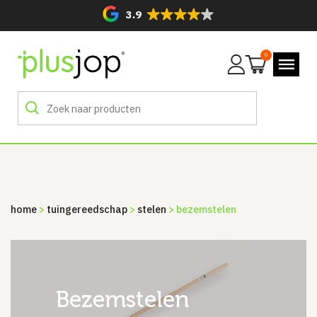
3.9
0
Mijn
account
home
>
tuingereedschap
>
stelen
> bezemstelen
bezemstelen