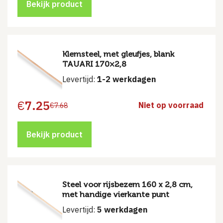
Bekijk product
Klemsteel, met gleufjes, blank
TAUARI 170×2,8
Levertijd:
1-2 werkdagen
€
7.25
Niet op voorraad
€
7.68
Oorspronkelijke
Huidige
prijs
prijs
was:
is:
€7.68.
€7.25.
Bekijk product
Steel voor rijsbezem 160 x 2,8 cm,
met handige vierkante punt
Levertijd:
5 werkdagen