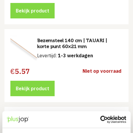
Bekijk product
Bezemsteel 140 cm | TAUARI |
korte punt 60×21 mm
Levertijd:
1-3 werkdagen
€
5.57
Niet op voorraad
Bekijk product
Hark- Bezemsteel IKAPÉ FSC ®
100% lange punt 85×16 mm
150×2,8