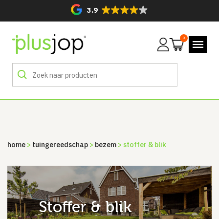
3.9
0
Mijn
account
home
>
tuingereedschap
>
bezem
> stoffer & blik
stoffer & blik