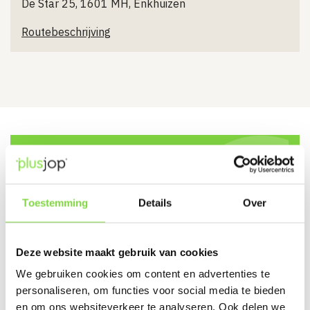
De Star 25, 1601 MH, Enkhuizen
Routebeschrijving
Meld je aan voor
onze nieuwsbrief
Toestemming
Details
Over
en ontvang 5% korting!
Deze website maakt gebruik van cookies
Naam
(Vereist)
We gebruiken cookies om content en advertenties te
personaliseren, om functies voor social media te bieden
en om ons websiteverkeer te analyseren. Ook delen we