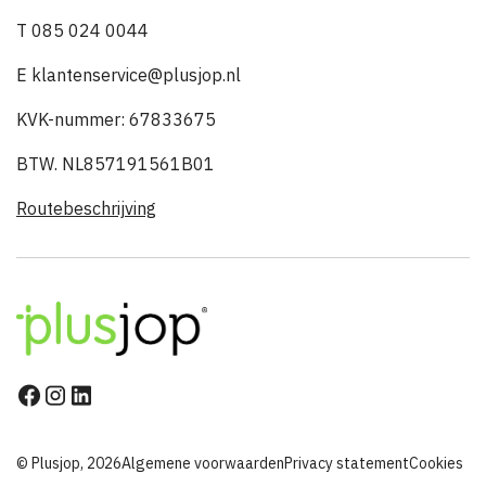
T 085 024 0044
E klantenservice@plusjop.nl
KVK-nummer: 67833675
BTW. NL857191561B01
Routebeschrijving
© Plusjop, 2026
Algemene voorwaarden
Privacy statement
Cookies