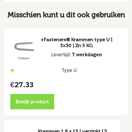
Misschien kunt u dit ook gebruiken
+Fasteners® Krammen type U |
3×30 | Zn 5 KG
Levertijd:
7 werkdagen
Type U
€
27.33
Bekijk product
Krammen 1.8 x 15 | verzinkt | 5