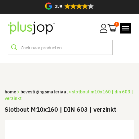
3.9
0
Mijn
account
home
>
bevestigingsmateriaal
> slotbout m10x160 | din 603 |
verzinkt
Slotbout M10x160 | DIN 603 | verzinkt