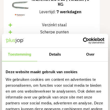
KG
Levertijd:
7 werkdagen
Verzinkt staal
Scherpe punten
Eenvoudige montage
€
45.06
Toestemming
Details
Over
Bekijk product
Deze website maakt gebruik van cookies
We gebruiken cookies om content en advertenties te
personaliseren, om functies voor social media te bieden
Slotbout M10x120 | DIN 603 |
en om ons websiteverkeer te analyseren. Ook delen we
verzinkt
informatie over uw gebruik van onze site met onze
Levertijd:
14 werkdagen
partners voor social media, adverteren en analyse. Deze
partners kunnen deze gegevens combineren met andere