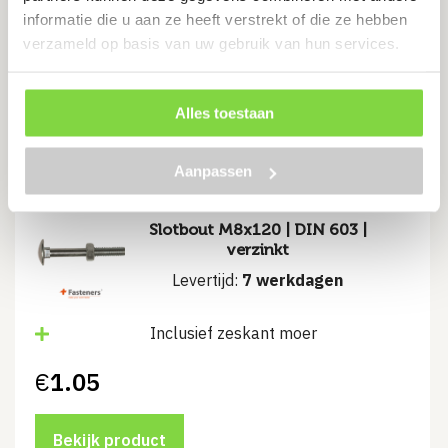
informatie die u aan ze heeft verstrekt of die ze hebben
Inclusief zeskant moer
verzameld op basis van uw gebruik van hun services.
€
1.58
Alles toestaan
Bekijk product
Aanpassen
Slotbout M8x120 | DIN 603 |
verzinkt
Levertijd:
7 werkdagen
Inclusief zeskant moer
€
1.05
Bekijk product