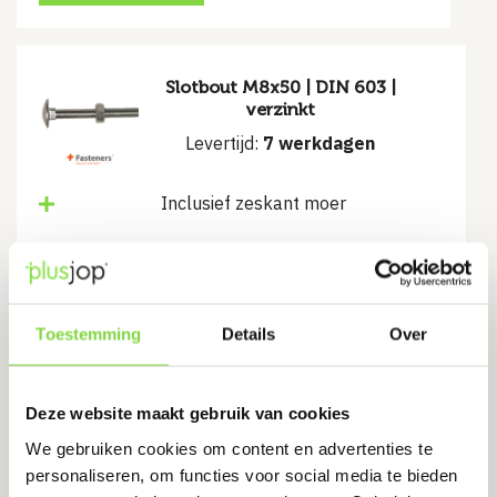
Slotbout M8x50 | DIN 603 |
verzinkt
Levertijd:
7 werkdagen
Inclusief zeskant moer
€
0.70
Bekijk product
Toestemming
Details
Over
Deze website maakt gebruik van cookies
Slotbout M10x160 | DIN 603 |
We gebruiken cookies om content en advertenties te
verzinkt
personaliseren, om functies voor social media te bieden
Levertijd:
14 werkdagen