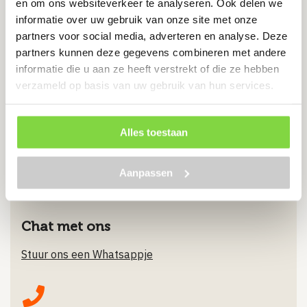
en om ons websiteverkeer te analyseren. Ook delen we
informatie over uw gebruik van onze site met onze
Inclusief zeskant moer
partners voor social media, adverteren en analyse. Deze
partners kunnen deze gegevens combineren met andere
€
2.19
informatie die u aan ze heeft verstrekt of die ze hebben
verzameld op basis van uw gebruik van hun services.
Bekijk product
Alles toestaan
Aanpassen
Chat met ons
Stuur ons een Whatsappje