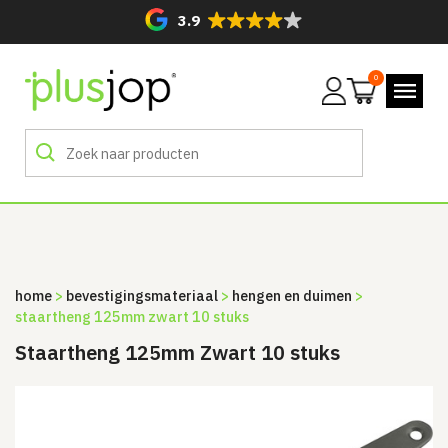
3.9
0
Mijn
account
home
>
bevestigingsmateriaal
>
hengen en duimen
>
staartheng 125mm zwart 10 stuks
Staartheng 125mm Zwart 10 stuks