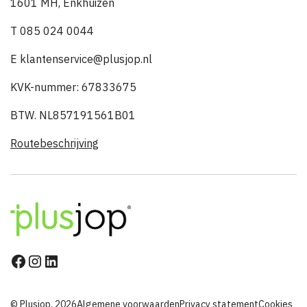
1601 MH, Enkhuizen
T 085 024 0044
E klantenservice@plusjop.nl
KVK-nummer: 67833675
BTW. NL857191561B01
Routebeschrijving
© Plusjop, 2026
Algemene voorwaarden
Privacy statement
Cookies