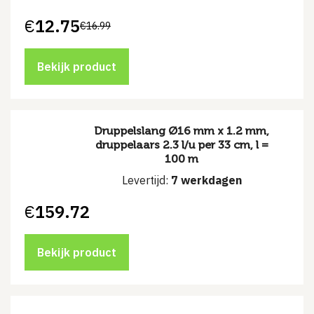
€
12.75
€
16.99
Oorspronkelijke
Huidige
prijs
prijs
was:
is:
€16.99.
€12.75.
Bekijk product
Druppelslang Ø16 mm x 1.2 mm,
druppelaars 2.3 l/u per 33 cm, l =
100 m
Levertijd:
7 werkdagen
€
159.72
Bekijk product