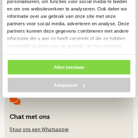
personaliseren, om functies voor social media te bieden
en om ons websiteverkeer te analyseren. Ook delen we
Voorkomt kuilen, plassen, spoorvorming
informatie over uw gebruik van onze site met onze
Onderkant voorzien van poreus geotextiel
partners voor social media, adverteren en analyse. Deze
Makkelijke installatie
partners kunnen deze gegevens combineren met andere
informatie die u aan ze heeft verstrekt of die ze hebben
€
14.75
verzameld op basis van uw gebruik van hun services.
Bekijk product
Alles toestaan
Aanpassen
Chat met ons
Stuur ons een Whatsappje