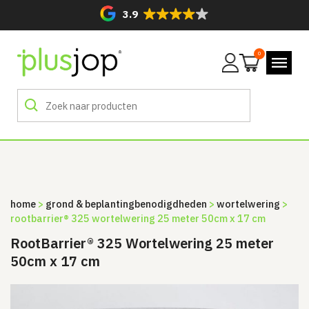
3.9
0
Mijn
account
home
>
grond & beplanting­benodigdheden
>
wortelwering
>
rootbarrier® 325 wortelwering 25 meter 50cm x 17 cm
RootBarrier® 325 Wortelwering 25 meter
50cm x 17 cm