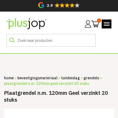
3.9
0
Mijn
account
home
>
bevestigingsmateriaal
>
tuinbeslag
>
grendels
>
plaatgrendel n.m. 120mm geel verzinkt 20 stuks
Plaatgrendel n.m. 120mm Geel verzinkt 20
stuks