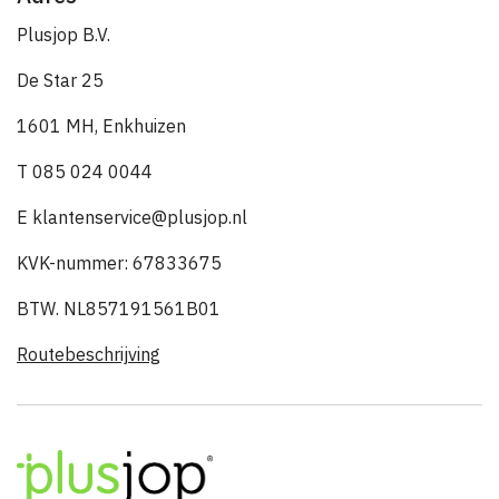
Plusjop B.V.
De Star 25
1601 MH, Enkhuizen
T 085 024 0044
E klantenservice@plusjop.nl
KVK-nummer: 67833675
BTW. NL857191561B01
Routebeschrijving