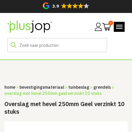
3.9
0
Mijn
account
home
>
bevestigingsmateriaal
>
tuinbeslag
>
grendels
>
overslag met hevel 250mm geel verzinkt 10 stuks
Overslag met hevel 250mm Geel verzinkt 10
stuks