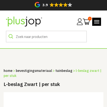
3.9
0
Mijn
account
home
>
bevestigingsmateriaal
>
tuinbeslag
> l-beslag zwart |
per stuk
L-beslag Zwart | per stuk