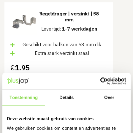
Regeldrager | verzinkt | 58
mm
Levertijd:
1-7 werkdagen
Geschikt voor balken van 58 mm dik
Extra sterk verzinkt staal
€
1.95
Bekijk product
Toestemming
Details
Over
Krammen 1.8 x 15 | verzinkt | 5
Deze website maakt gebruik van cookies
KG
We gebruiken cookies om content en advertenties te
Levertijd:
7 werkdagen