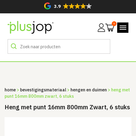
3.9
0
Mijn
account
home
>
bevestigingsmateriaal
>
hengen en duimen
> heng met
punt 16mm 800mm zwart, 6 stuks
Heng met punt 16mm 800mm Zwart, 6 stuks