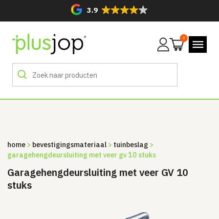
3.9
0
Mijn
account
home
>
bevestigingsmateriaal
>
tuinbeslag
>
garagehengdeursluiting met veer gv 10 stuks
Garagehengdeursluiting met veer GV 10
stuks