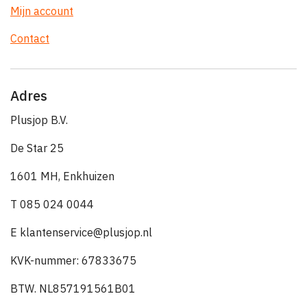
Mijn account
Contact
Adres
Plusjop B.V.
De Star 25
1601 MH, Enkhuizen
T 085 024 0044
E klantenservice@plusjop.nl
KVK-nummer: 67833675
BTW. NL857191561B01