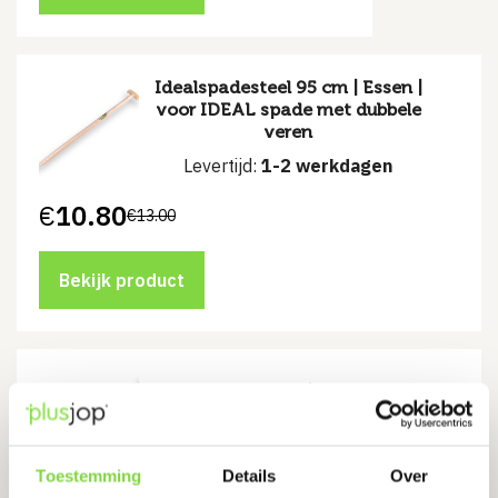
Idealspadesteel 95 cm | Essen |
voor IDEAL spade met dubbele
veren
Levertijd:
1-2 werkdagen
€
10.80
€
13.00
Oorspronkelijke
Huidige
prijs
prijs
was:
is:
€13.00.
€10.80.
Bekijk product
Schopsteel 130 cm | kokend water
gebogen
Levertijd:
1-3 werkdagen
Toestemming
Details
Over