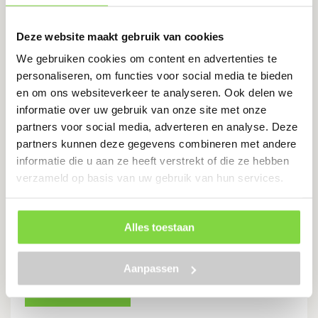
In kokend water gebogen
Doorgestoken hilt
Deze website maakt gebruik van cookies
€
15.20
We gebruiken cookies om content en advertenties te
personaliseren, om functies voor social media te bieden
en om ons websiteverkeer te analyseren. Ook delen we
Bekijk product
informatie over uw gebruik van onze site met onze
partners voor social media, adverteren en analyse. Deze
partners kunnen deze gegevens combineren met andere
informatie die u aan ze heeft verstrekt of die ze hebben
Rieksteel ATLAS met veerbus voor
verzameld op basis van uw gebruik van hun services.
vork met stift 85cm
Levertijd:
5 werkdagen
Alles toestaan
€
19.06
Aanpassen
Bekijk product