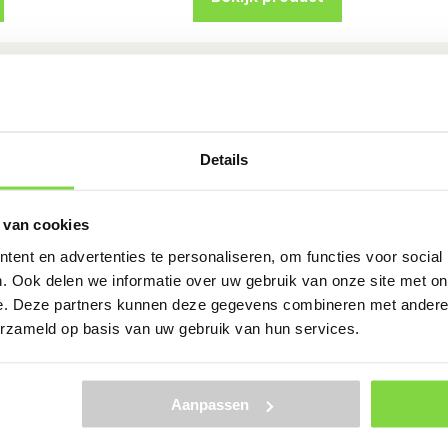
aggrendel
Overslaggrendel
 Thermisch
430mm Zwart 5 stuk
t 5 stuks
Levertijd:
7 werkdage
jd:
7 werkdagen
Details
€
84.70
 van cookies
ent en advertenties te personaliseren, om functies voor social
Bekijk product
. Ook delen we informatie over uw gebruik van onze site met on
e. Deze partners kunnen deze gegevens combineren met andere i
erzameld op basis van uw gebruik van hun services.
Toont alle 15 resultaten
Aanpassen