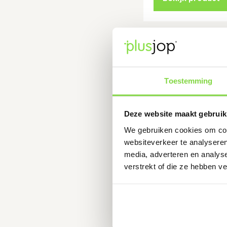
Oversl
430mm
verzink
Leverti
Toestemming
€
78.90
Deze website maakt gebruik
We gebruiken cookies om cont
Bekijk product
websiteverkeer te analyseren
media, adverteren en analys
verstrekt of die ze hebben v