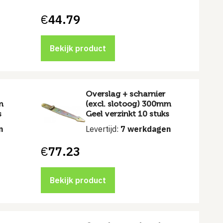
€
44.79
Bekijk product
Overslag + scharnier
m
(excl. slotoog) 300mm
s
Geel verzinkt 10 stuks
n
Levertijd:
7 werkdagen
€
77.23
Bekijk product