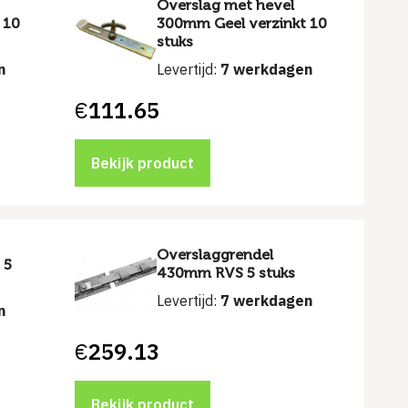
Overslag met hevel
 10
300mm Geel verzinkt 10
stuks
n
Levertijd:
7 werkdagen
€
111.65
Bekijk product
Overslaggrendel
 5
430mm RVS 5 stuks
Levertijd:
7 werkdagen
n
€
259.13
Bekijk product