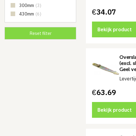
300mm
(3)
€
34.07
430mm
(6)
Bekijk product
Oversl
(excl.
Geel ve
Leverti
€
63.69
Bekijk product