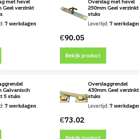
ag met hevel
Overslag met hevel
Geel verzinkt
250mm Geel verzinkt
ks
stuks
jd:
7 werkdagen
Levertijd:
7 werkdage
€
90.05
Bekijk product
aggrendel
Overslaggrendel
 Galvanisch
430mm Geel verzinkt
t 5 stuks
stuks
jd:
7 werkdagen
Levertijd:
7 werkdage
€
73.02
Bekijk product