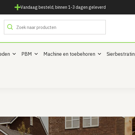
Vandaag besteld, binnen 1-3 dagen geleverd
heden
PBM
Machine en toebehoren
Sierbestrati