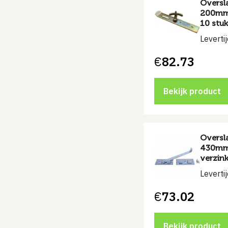
Oversl
200mm 
10 stu
Leverti
€
82.73
Bekijk product
Oversl
430mm
verzink
Leverti
€
73.02
Bekijk product