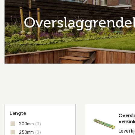
overslaggrende
Lengte
Oversl
verzink
200mm
(3)
Leverti
250mm
(3)