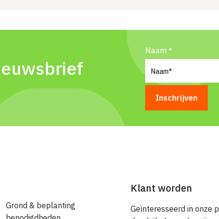
Naam
ieuwsbrief
Klant worden
Grond & beplanting
Geïnteresseerd in onze 
benodigdheden