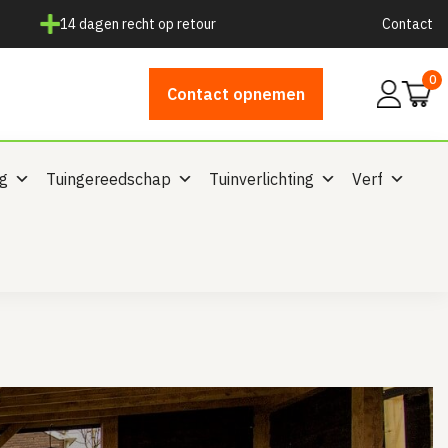
14 dagen recht op retour
Contact
0
Mijn
Contact opnemen
account
ng
Tuingereedschap
Tuinverlichting
Verf