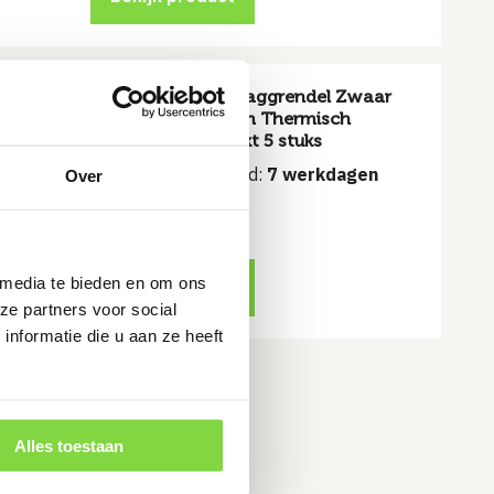
Overslaggrendel Zwaar
430mm Thermisch
s
verzinkt 5 stuks
n
Levertijd:
7 werkdagen
Over
€
129.47
 media te bieden en om ons
Bekijk product
ze partners voor social
nformatie die u aan ze heeft
Alles toestaan