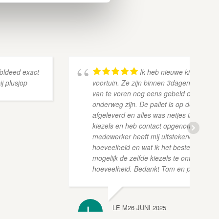
Voldeed exact
Ik heb nieuwe kiezels bes
j plusjop
voortuin. Ze zijn binnen 3dagen netjes a
van te voren nog eens gebeld om door t
onderweg zijn. De pallet is op de afgesp
afgeleverd en alles was netjes ingepakt. 
kiezels en heb contact opgenomen met
medewerker heeft mij uitstekend geïnfo
hoeveelheid en wat ik het beste kon doe
mogelijk de zelfde kiezels te ontvangen e
hoeveelheid. Bedankt Tom en plusjop!
LE M
26 JUNI 2025