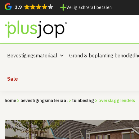
3.9
Veilig achteraf betalen
Bevestigingsmateriaal
Grond & beplanting benodigd
Sale
home
>
bevestigingsmateriaal
>
tuinbeslag
> overslaggrendels