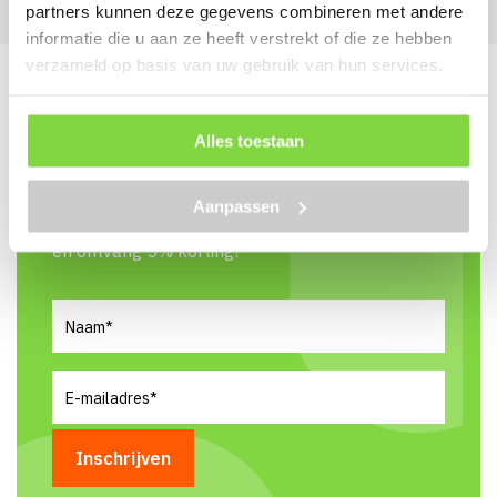
partners kunnen deze gegevens combineren met andere
informatie die u aan ze heeft verstrekt of die ze hebben
verzameld op basis van uw gebruik van hun services.
Meld je aan voor
Alles toestaan
onze nieuwsbrief
Aanpassen
en ontvang 5% korting!
Naam
(Vereist)
E-
mailadres
(Vereist)