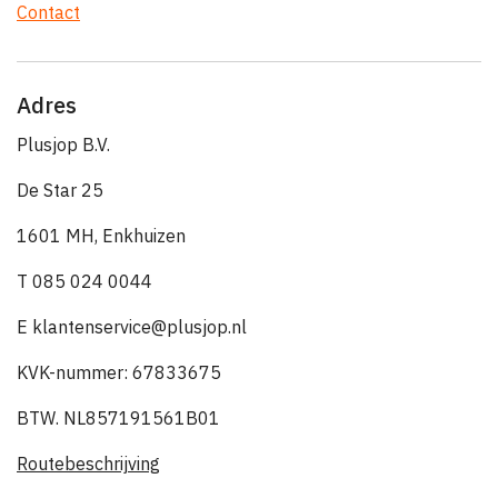
Contact
Adres
Plusjop B.V.
De Star 25
1601 MH, Enkhuizen
T 085 024 0044
E klantenservice@plusjop.nl
KVK-nummer: 67833675
BTW. NL857191561B01
Routebeschrijving