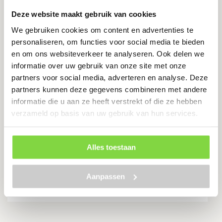
Deze website maakt gebruik van cookies
We gebruiken cookies om content en advertenties te
personaliseren, om functies voor social media te bieden
Krammen 4.50 x 45 | verzinkt | 5
en om ons websiteverkeer te analyseren. Ook delen we
KG
informatie over uw gebruik van onze site met onze
Levertijd:
7 werkdagen
partners voor social media, adverteren en analyse. Deze
partners kunnen deze gegevens combineren met andere
Verzinkt staal
informatie die u aan ze heeft verstrekt of die ze hebben
Scherpe punten
verzameld op basis van uw gebruik van hun services.
Eenvoudige montage
€
26.68
Alles toestaan
Aanpassen
Bekijk product