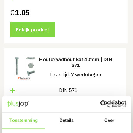
€
1.05
Bekijk product
Houtdraadbout 8x140mm | DIN
571
Levertijd:
7 werkdagen
DIN 571
6-kant moer
€
0.75
Toestemming
Details
Over
Bekijk product