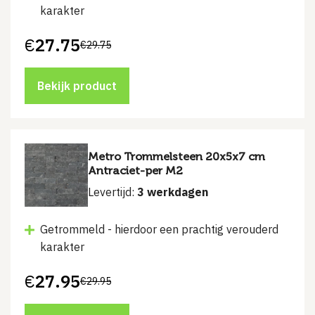
karakter
€
27.75
€
29.75
Oorspronkelijke
Huidige
prijs
prijs
was:
is:
€29.75.
€27.75.
Bekijk product
Metro Trommelsteen 20x5x7 cm
Antraciet-per M2
Levertijd:
3 werkdagen
Getrommeld - hierdoor een prachtig verouderd
karakter
€
27.95
€
29.95
Oorspronkelijke
Huidige
prijs
prijs
was:
is: