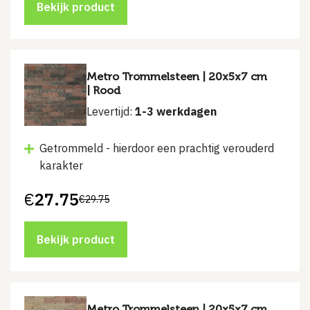
€29.95.
€27.95.
Bekijk product
Metro Trommelsteen | 20x5x7 cm
| Rood
Levertijd:
1-3 werkdagen
Getrommeld - hierdoor een prachtig verouderd
karakter
€
27.75
€
29.75
Oorspronkelijke
Huidige
prijs
prijs
was:
is:
€29.75.
€27.75.
Bekijk product
Metro Trommelsteen | 20x5x7 cm