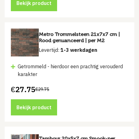
€30.45.
€28.45.
Bekijk product
Metro Trommelsteen 21x7x7 cm |
Rood genuanceerd | per M2
Levertijd:
1-3 werkdagen
Getrommeld - hierdoor een prachtig verouderd
karakter
€
27.75
€
29.75
Oorspronkelijke
Huidige
prijs
prijs
was:
is:
€29.75.
€27.75.
Bekijk product
Tambour 20x5x7 cm Smook-per