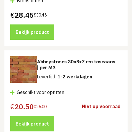
Brons tinten
€
28.45
€
30.45
Oorspronkelijke
Huidige
prijs
prijs
was:
is:
€30.45.
€28.45.
Bekijk product
Abbeystones 20x5x7 cm toscaans
| per M2
Levertijd:
1-2 werkdagen
Geschikt voor opritten
€
20.50
Niet op voorraad
€
25.00
Oorspronkelijke
Huidige
prijs
prijs
was:
is:
€25.00.
€20.50.
Bekijk product