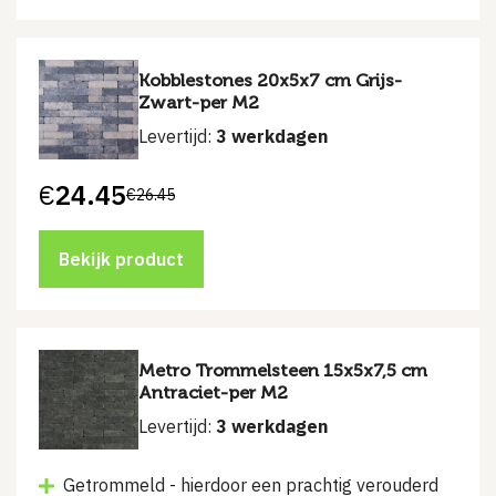
Kobblestones 20x5x7 cm Grijs-
Zwart-per M2
Levertijd:
3 werkdagen
€
24.45
€
26.45
Oorspronkelijke
Huidige
prijs
prijs
was:
is:
€26.45.
€24.45.
Bekijk product
Metro Trommelsteen 15x5x7,5 cm
Antraciet-per M2
Levertijd:
3 werkdagen
Getrommeld - hierdoor een prachtig verouderd