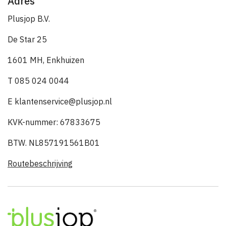
Adres
Plusjop B.V.
De Star 25
1601 MH, Enkhuizen
T 085 024 0044
E klantenservice@plusjop.nl
KVK-nummer: 67833675
BTW. NL857191561B01
Routebeschrijving