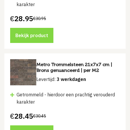
karakter
€
28.95
€
30.95
Oorspronkelijke
Huidige
prijs
prijs
was:
is:
€30.95.
€28.95.
Bekijk product
Metro Trommelsteen 21x7x7 cm |
Brons genuanceerd | per M2
Levertijd:
3 werkdagen
Getrommeld - hierdoor een prachtig verouderd
karakter
€
28.45
€
30.45
Oorspronkelijke
Huidige
prijs
prijs
was:
is: