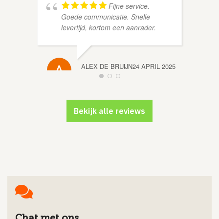
Fijne service.
Goede communicatie. Snelle
levertijd, kortom een aanrader.
DION 
ALEX DE BRUIJN
24 APRIL 2025
Bekijk alle reviews
ROLAN
Chat met ons