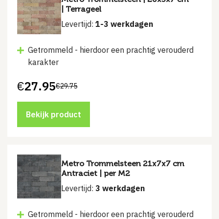
| Terrageel
Levertijd:
1-3 werkdagen
Getrommeld - hierdoor een prachtig verouderd
karakter
€
27.95
€
29.75
Oorspronkelijke
Huidige
prijs
prijs
was:
is:
€29.75.
€27.95.
Bekijk product
Metro Trommelsteen 21x7x7 cm
Antraciet | per M2
Levertijd:
3 werkdagen
Getrommeld - hierdoor een prachtig verouderd