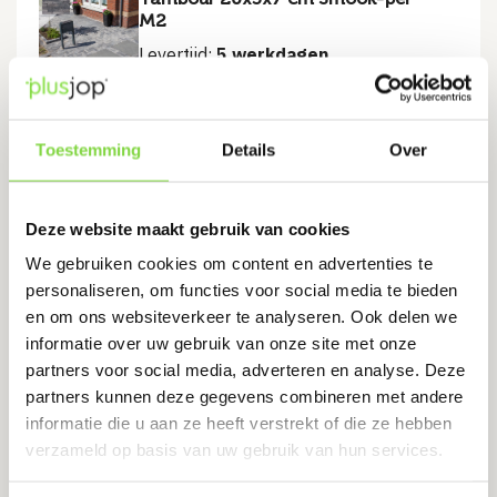
M2
Levertijd:
5 werkdagen
Veel gebruikt voor opritten, paden en terrassen
Toestemming
Details
Over
€
29.75
€
31.75
Oorspronkelijke
Huidige
prijs
prijs
was:
is:
€31.75.
€29.75.
Deze website maakt gebruik van cookies
Bekijk product
We gebruiken cookies om content en advertenties te
personaliseren, om functies voor social media te bieden
en om ons websiteverkeer te analyseren. Ook delen we
Tambour 21x7x7 cm Smook-per
informatie over uw gebruik van onze site met onze
M2
partners voor social media, adverteren en analyse. Deze
partners kunnen deze gegevens combineren met andere
Levertijd:
5 werkdagen
informatie die u aan ze heeft verstrekt of die ze hebben
verzameld op basis van uw gebruik van hun services.
Veel gebruikt voor opritten, paden en terrassen