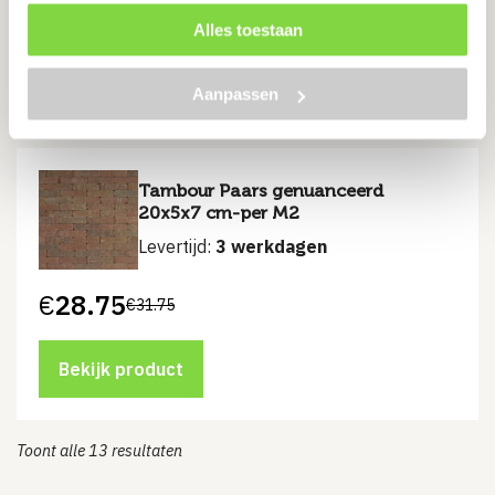
€
29.75
€
31.75
Oorspronkelijke
Huidige
Alles toestaan
prijs
prijs
was:
is:
€31.75.
€29.75.
Bekijk product
Aanpassen
Tambour Paars genuanceerd
20x5x7 cm-per M2
Levertijd:
3 werkdagen
€
28.75
€
31.75
Oorspronkelijke
Huidige
prijs
prijs
was:
is:
€31.75.
€28.75.
Bekijk product
Toont alle 13 resultaten