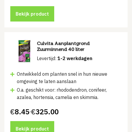
€7.65
tot
€155.00
Bekijk product
Culvita Aanplantgrond
Zuurminnend 40 liter
Levertijd:
1-2 werkdagen
Ontwikkeld om planten snel in hun nieuwe
omgeving te laten aanslaan
O.a. geschikt voor: rhododendron, conifeer,
azalea, hortensia, camelia en skimmia.
€
8.45
€
325.00
-
Prijsklasse:
€8.45
tot
€325.00
Bekijk product