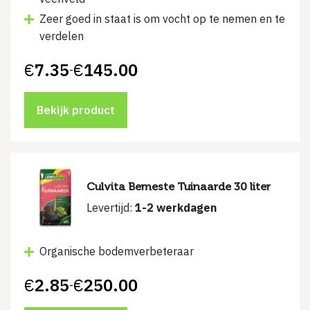
Zeer goed in staat is om vocht op te nemen en te
verdelen
€
7.35
€
145.00
-
Prijsklasse:
€7.35
tot
€145.00
Bekijk product
Culvita Bemeste Tuinaarde 30 liter
Levertijd:
1-2 werkdagen
Organische bodemverbeteraar
€
2.85
€
250.00
-
Prijsklasse:
€2.85