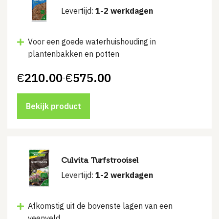
Levertijd:
1-2 werkdagen
Voor een goede waterhuishouding in
plantenbakken en potten
€
210.00
€
575.00
-
Prijsklasse:
€210.00
tot
€575.00
Bekijk product
Culvita Turfstrooisel
Levertijd:
1-2 werkdagen
Afkomstig uit de bovenste lagen van een
veenveld