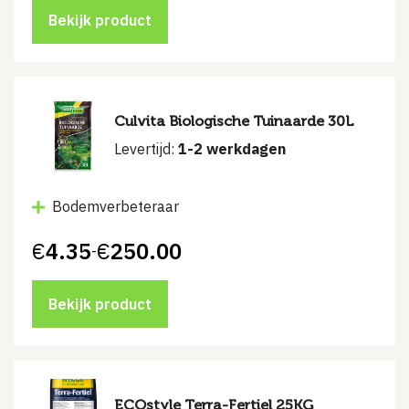
tot
€250.00
Bekijk product
Culvita Biologische Tuinaarde 30L
Levertijd:
1-2 werkdagen
Bodemverbeteraar
€
4.35
€
250.00
-
Prijsklasse:
€4.35
tot
€250.00
Bekijk product
ECOstyle Terra-Fertiel 25KG