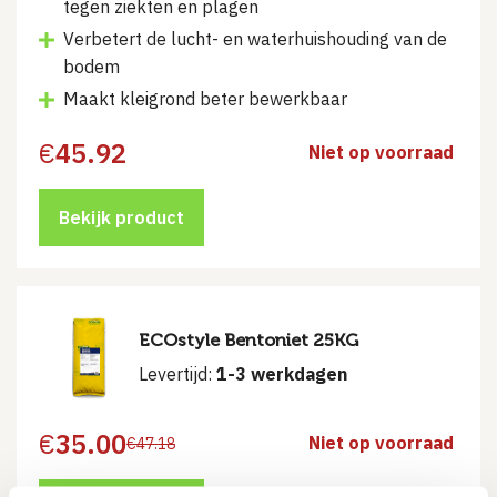
tegen ziekten en plagen
Verbetert de lucht- en waterhuishouding van de
bodem
Maakt kleigrond beter bewerkbaar
€
45.92
Niet op voorraad
Bekijk product
ECOstyle Bentoniet 25KG
Levertijd:
1-3 werkdagen
€
35.00
Niet op voorraad
€
47.18
Oorspronkelijke
Huidige
prijs
prijs
was:
is: