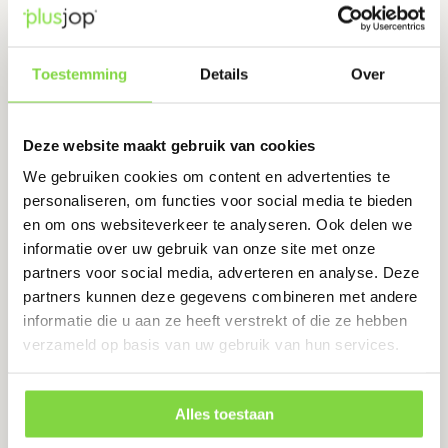
€47.18.
€35.00.
Bekijk product
Toestemming
Details
Over
ECOSTYLE Terra-Actif 50L
Deze website maakt gebruik van cookies
Levertijd:
1-2 werkdagen
We gebruiken cookies om content en advertenties te
personaliseren, om functies voor social media te bieden
Hoogwaardige bodemverbeteraar met micro-
en om ons websiteverkeer te analyseren. Ook delen we
organismen
informatie over uw gebruik van onze site met onze
partners voor social media, adverteren en analyse. Deze
€
12.59
partners kunnen deze gegevens combineren met andere
informatie die u aan ze heeft verstrekt of die ze hebben
verzameld op basis van uw gebruik van hun services.
Bekijk product
Alles toestaan