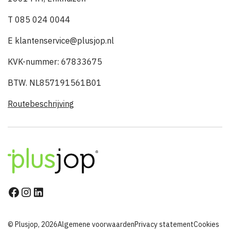
T 085 024 0044
E klantenservice@plusjop.nl
KVK-nummer: 67833675
BTW. NL857191561B01
Routebeschrijving
© Plusjop, 2026
Algemene voorwaarden
Privacy statement
Cookies