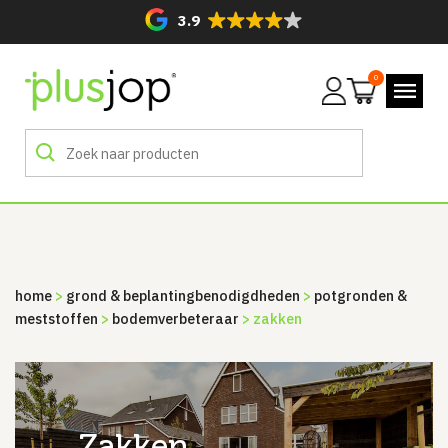
3.9
0
Mijn
account
home
>
grond & beplanting­benodigdheden
>
potgronden &
meststoffen
>
bodemverbeteraar
> zakken
zakken