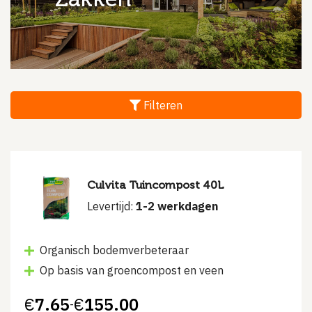
Filteren
Culvita Tuincompost 40L
Levertijd:
1-2 werkdagen
Organisch bodemverbeteraar
Op basis van groencompost en veen
€
7.65
€
155.00
-
Prijsklasse: