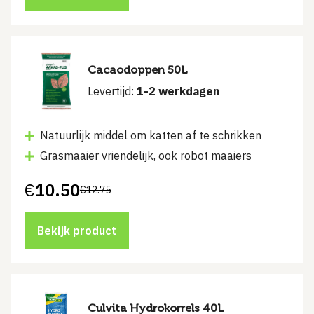
Cacaodoppen 50L
Levertijd:
1-2 werkdagen
Natuurlijk middel om katten af te schrikken
Grasmaaier vriendelijk, ook robot maaiers
€
10.50
€
12.75
Oorspronkelijke
Huidige
prijs
prijs
was:
is:
€12.75.
€10.50.
Bekijk product
Culvita Hydrokorrels 40L