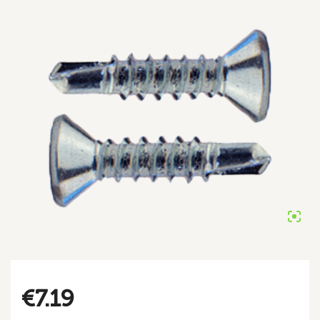
€
7.19