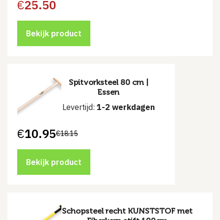
€
25.50
Bekijk product
Spitvorksteel 80 cm |
Essen
Levertijd:
1-2 werkdagen
€
10.95
€
18.15
Oorspronkelijke
Huidige
prijs
prijs
was:
is:
€18.15.
€10.95.
Bekijk product
Schopsteel recht KUNSTSTOF met