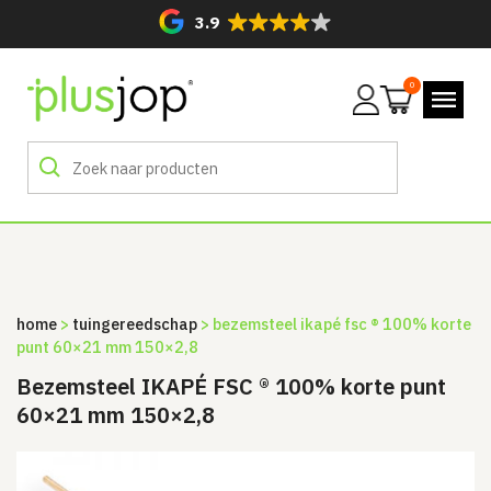
3.9
0
Mijn
account
home
>
tuingereedschap
> bezemsteel ikapé fsc ® 100% korte
punt 60×21 mm 150×2,8
Bezemsteel IKAPÉ FSC ® 100% korte punt
60×21 mm 150×2,8