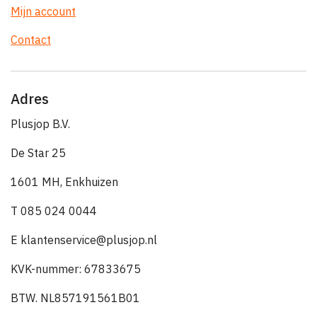
Mijn account
Contact
Adres
Plusjop B.V.
De Star 25
1601 MH, Enkhuizen
T 085 024 0044
E klantenservice@plusjop.nl
KVK-nummer: 67833675
BTW. NL857191561B01