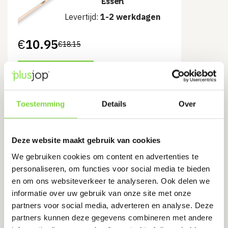
Essen
Levertijd:
1-2 werkdagen
€
10.95
€
18.15
Oorspronkelijke
Huidige
prijs
prijs
was:
is:
€18.15.
€10.95.
Bekijk product
Toestemming
Details
Over
Spadesteel 80 cm |
ingefreesd
Deze website maakt gebruik van cookies
Levertijd:
1-2 werkdagen
We gebruiken cookies om content en advertenties te
personaliseren, om functies voor social media te bieden
€
9.92
€
12.40
Oorspronkelijke
Huidige
en om ons websiteverkeer te analyseren. Ook delen we
prijs
prijs
informatie over uw gebruik van onze site met onze
was:
is:
€12.40.
€9.92.
partners voor social media, adverteren en analyse. Deze
Bekijk product
partners kunnen deze gegevens combineren met andere