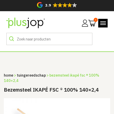
3.9
0
Mijn
account
home
>
tuingereedschap
> bezemsteel ikapé fsc ® 100%
140×2,4
Bezemsteel IKAPÉ FSC ® 100% 140×2,4