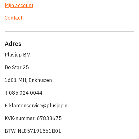
Mijn account
Contact
Adres
Plusjop B.V.
De Star 25
1601 MH, Enkhuizen
T 085 024 0044
E klantenservice@plusjop.nl
KVK-nummer: 67833675
BTW. NL857191561B01