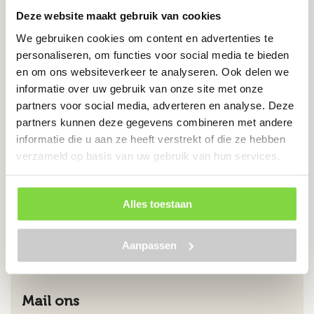
Deze website maakt gebruik van cookies
We gebruiken cookies om content en advertenties te
Chat met ons
personaliseren, om functies voor social media te bieden
en om ons websiteverkeer te analyseren. Ook delen we
Stuur ons een Whatsappje
informatie over uw gebruik van onze site met onze
partners voor social media, adverteren en analyse. Deze
partners kunnen deze gegevens combineren met andere
informatie die u aan ze heeft verstrekt of die ze hebben
verzameld op basis van uw gebruik van hun services.
Bel ons
085 024 0044
Alles toestaan
Bel direct
Aanpassen
Mail ons