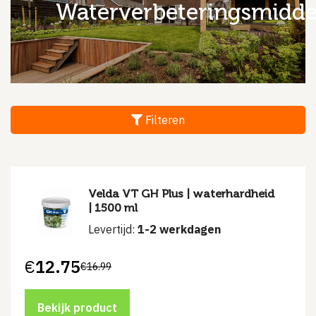
waterverbeteringsmidd
Filteren
Velda VT GH Plus | waterhardheid
| 1500 ml
Levertijd:
1-2 werkdagen
€
12.75
€
16.99
Oorspronkelijke
Huidige
prijs
prijs
was:
is:
€16.99.
€12.75.
Bekijk product