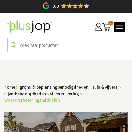
3.9
0
Mijn
account
home
>
grond & beplanting­benodigdheden
>
tuin & vijvers
>
vijverbenodigdheden
>
vijverzuivering
>
waterverbeteringsmiddelen