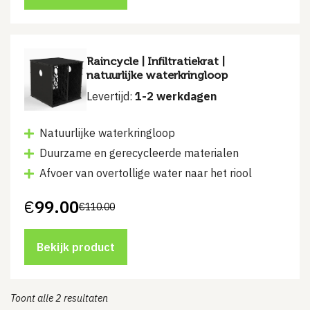
Raincycle | Infiltratiekrat |
natuurlijke waterkringloop
Levertijd:
1-2 werkdagen
Natuurlijke waterkringloop
Duurzame en gerecycleerde materialen
Afvoer van overtollige water naar het riool
€
99.00
€
110.00
Oorspronkelijke
Huidige
prijs
prijs
was:
is:
€110.00.
€99.00.
Bekijk product
Toont alle 2 resultaten