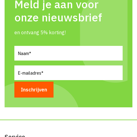
Meld je aan voor
onze nieuwsbrief
en ontvang 5% korting!
Naam
(Vereist)
E-
mailadres
(Vereist)
Service