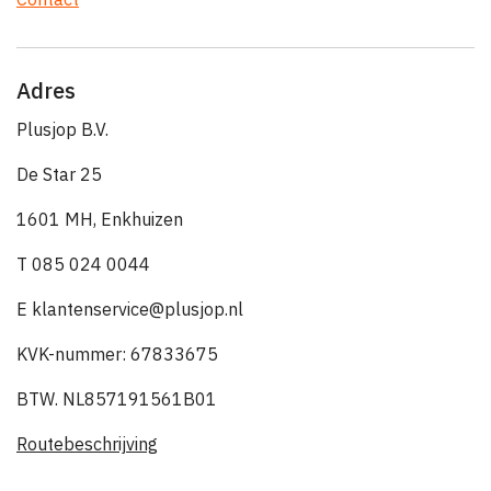
Adres
Plusjop B.V.
De Star 25
1601 MH, Enkhuizen
T 085 024 0044
E klantenservice@plusjop.nl
KVK-nummer: 67833675
BTW. NL857191561B01
Routebeschrijving