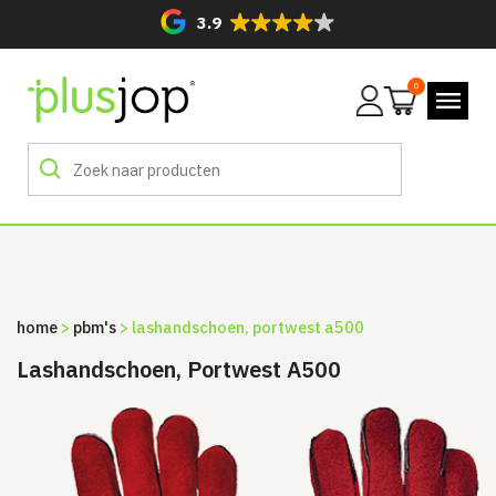
3.9
0
Mijn
account
home
>
pbm's
> lashandschoen, portwest a500
Lashandschoen, Portwest A500