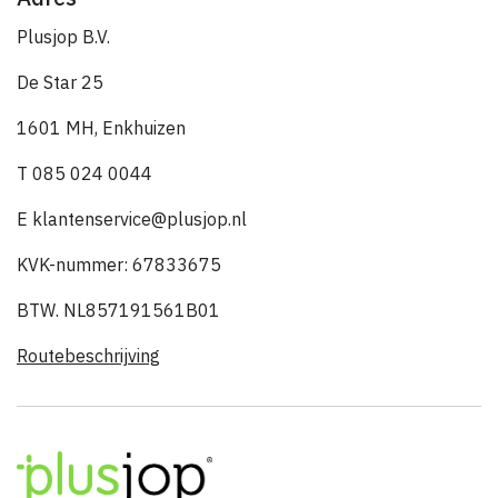
Plusjop B.V.
De Star 25
1601 MH, Enkhuizen
T 085 024 0044
E klantenservice@plusjop.nl
KVK-nummer: 67833675
BTW. NL857191561B01
Routebeschrijving