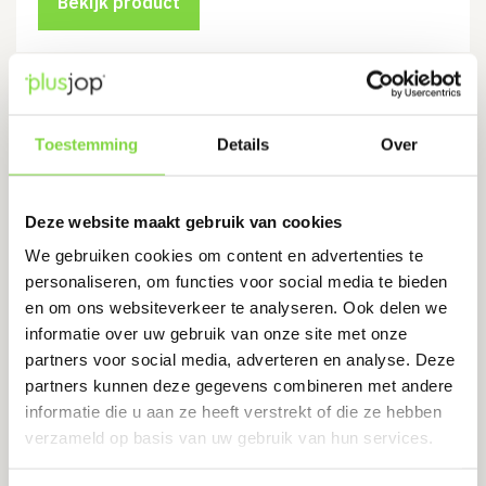
Bekijk product
Handschoenenklem, Portwest
A001
Toestemming
Details
Over
Levertijd:
3 werkdagen
€
203.12
Deze website maakt gebruik van cookies
We gebruiken cookies om content en advertenties te
personaliseren, om functies voor social media te bieden
Bekijk product
en om ons websiteverkeer te analyseren. Ook delen we
informatie over uw gebruik van onze site met onze
partners voor social media, adverteren en analyse. Deze
partners kunnen deze gegevens combineren met andere
informatie die u aan ze heeft verstrekt of die ze hebben
verzameld op basis van uw gebruik van hun services.
Chat met ons