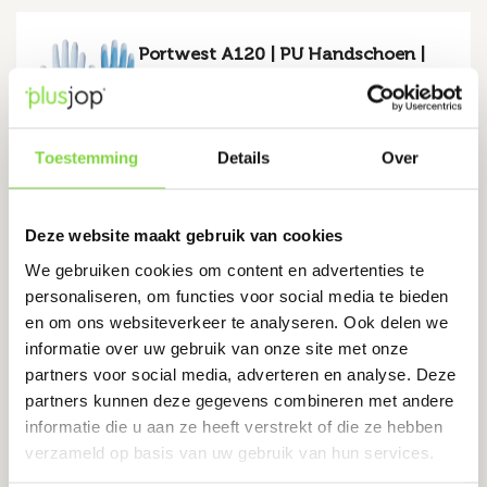
Portwest A120 | PU Handschoen |
Maat 10 XL
Levertijd:
1-2 werkdagen
Toestemming
Details
Over
Maximale vingergevoeligheid
Perfect voor ingewikkelde taken
Deze website maakt gebruik van cookies
€
0.91
€
1.20
Oorspronkelijke
Huidige
We gebruiken cookies om content en advertenties te
prijs
prijs
was:
is:
personaliseren, om functies voor social media te bieden
€1.20.
€0.91.
Bekijk product
en om ons websiteverkeer te analyseren. Ook delen we
informatie over uw gebruik van onze site met onze
partners voor social media, adverteren en analyse. Deze
partners kunnen deze gegevens combineren met andere
informatie die u aan ze heeft verstrekt of die ze hebben
verzameld op basis van uw gebruik van hun services.