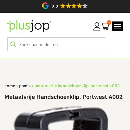
3.9
0
Mijn
account
home
>
pbm's
> metaalvrije handschoenklip, portwest a002
Metaalvrije Handschoenklip, Portwest A002