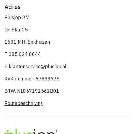
Adres
Plusjop B.V.
De Star 25
1601 MH, Enkhuizen
T 085 024 0044
E klantenservice@plusjop.nl
KVK-nummer: 67833675
BTW. NL857191561B01
Routebeschrijving