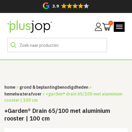
3.9
0
Mijn
account
home
>
grond & beplanting­benodigdheden
>
hemelwaterafvoer
> +garden® drain 65/100 met aluminium
rooster | 100 cm
+Garden® Drain 65/100 met aluminium
rooster | 100 cm