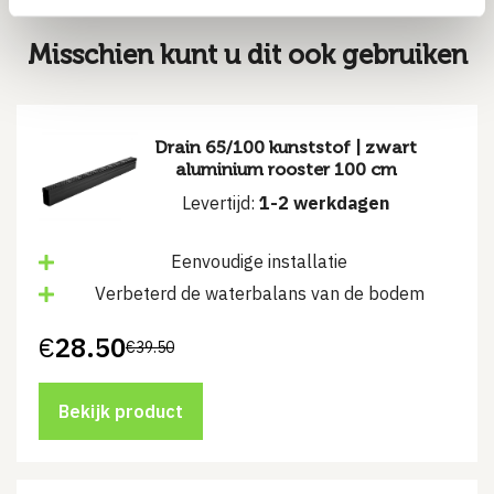
Misschien kunt u dit ook gebruiken
Drain 65/100 kunststof | zwart
aluminium rooster 100 cm
Levertijd:
1-2 werkdagen
Eenvoudige installatie
Verbeterd de waterbalans van de bodem
€
28.50
€
39.50
Oorspronkelijke
Huidige
prijs
prijs
was:
is:
€39.50.
€28.50.
Bekijk product