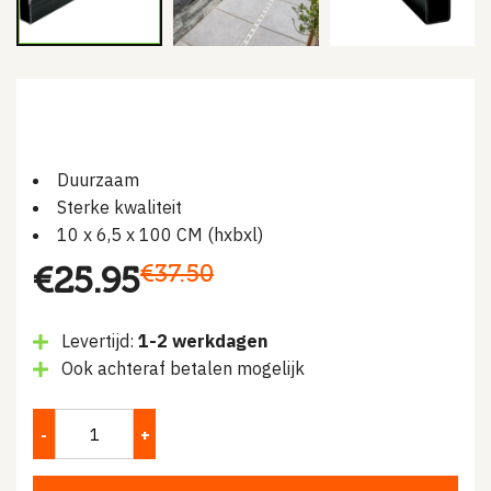
Duurzaam
Sterke kwaliteit
10 x 6,5 x 100 CM (hxbxl)
Oorspronkelijke
Huidige
€
37.50
€
25.95
prijs
prijs
Levertijd:
1-2 werkdagen
was:
is:
Ook achteraf betalen mogelijk
€37.50.
€25.95.