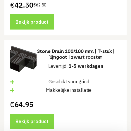
€
42.50
€
62.50
Oorspronkelijke
Huidige
prijs
prijs
was:
is:
€62.50.
€42.50.
Bekijk product
Stone Drain 100/100 mm | T-stuk |
lijngoot | zwart rooster
Levertijd:
1-5 werkdagen
Geschikt voor grind
Makkelijke installatie
€
64.95
Bekijk product