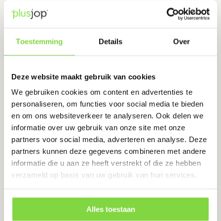
Drain 65/100 mm T-stuk | lijngoot
Toestemming
Details
Over
| zwart rooster
Levertijd:
1-2 werkdagen
Deze website maakt gebruik van cookies
Verbeterd de waterbalans van de bodem
We gebruiken cookies om content en advertenties te
personaliseren, om functies voor social media te bieden
€
39.50
en om ons websiteverkeer te analyseren. Ook delen we
informatie over uw gebruik van onze site met onze
Bekijk product
partners voor social media, adverteren en analyse. Deze
partners kunnen deze gegevens combineren met andere
informatie die u aan ze heeft verstrekt of die ze hebben
verzameld op basis van uw gebruik van hun services.
Stone Drain 100 /100 mm |
hoekstuk lijngoot | grijs rooster
Alles toestaan
Levertijd:
1-5 werkdagen