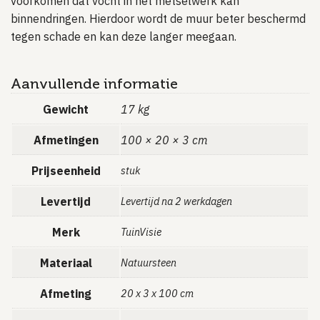
voorkomen dat vocht in het metselwerk kan
binnendringen. Hierdoor wordt de muur beter beschermd
tegen schade en kan deze langer meegaan.
Aanvullende informatie
Gewicht
17 kg
Afmetingen
100 × 20 × 3 cm
Prijseenheid
stuk
Levertijd
Levertijd na 2 werkdagen
Merk
TuinVisie
Materiaal
Natuursteen
Afmeting
20 x 3 x 100 cm