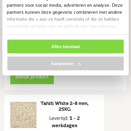
partners voor social media, adverteren en analyse. Deze
partners kunnen deze gegevens combineren met andere
Het voorkomen van kieren en gaten tussen de
informatie die u aan ze heeft verstrekt of die ze hebben
tegels
verzameld op basis van uw gebruik van hun services.
Zorgt voor verlenging van de levensduur van de
bestrating
Voor het afbakenen en stabiliseren van je tuin
Alles toestaan
€
8.25
Aanpassen
Bekijk product
Tahiti White 2-8 mm,
25KG
Levertijd:
1 - 2
werkdagen