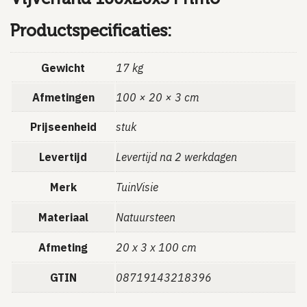
Productspecificaties:
Gewicht
17 kg
Afmetingen
100 × 20 × 3 cm
Prijseenheid
stuk
Levertijd
Levertijd na 2 werkdagen
Merk
TuinVisie
Materiaal
Natuursteen
Afmeting
20 x 3 x 100 cm
GTIN
08719143218396