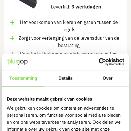
Levertijd:
3 werkdagen
Het voorkomen van kieren en gaten tussen de
tegels
Zorgt voor verlenging van de levensduur van de
bestrating
Voor het afbakenen en stabiliseren van je tuin
€
14.65
Toestemming
Details
Over
Bekijk product
Deze website maakt gebruik van cookies
We gebruiken cookies om content en advertenties te
Opsluitband 10x20x100 cm
personaliseren, om functies voor social media te bieden
Antraciet Komo
en om ons websiteverkeer te analyseren. Ook delen we
Levertijd:
1 - 2 werkdagen
informatie over uw gebruik van onze site met onze