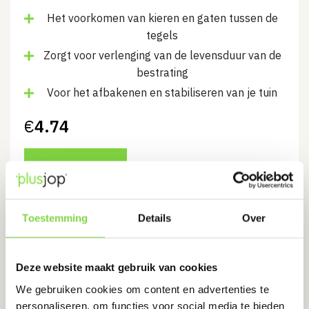
Het voorkomen van kieren en gaten tussen de
tegels
Zorgt voor verlenging van de levensduur van de
bestrating
Voor het afbakenen en stabiliseren van je tuin
€
4.74
Bekijk product
Toestemming
Details
Over
Opsluitband 10x35x100 cm Grijs
Levertijd:
3 werkdagen
Deze website maakt gebruik van cookies
We gebruiken cookies om content en advertenties te
personaliseren, om functies voor social media te bieden
Het voorkomen van kieren en gaten tussen de