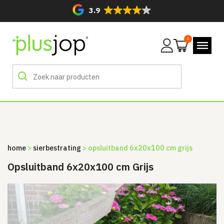
3.9
0
Mijn
account
home
>
sierbestrating
> opsluitband 6x20x100 cm grijs
Opsluitband 6x20x100 cm Grijs